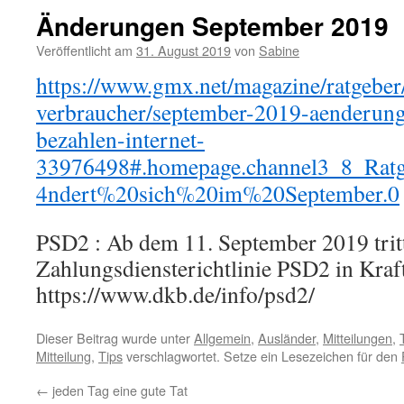
Änderungen September 2019
Veröffentlicht am
31. August 2019
von
Sabine
https://www.gmx.net/magazine/ratgeber
verbraucher/september-2019-aenderung
bezahlen-internet-
33976498#.homepage.channel3_8_Ra
4ndert%20sich%20im%20September.0
PSD2 : Ab dem 11. September 2019 tritt
Zahlungsdiensterichtlinie PSD2 in Kraft
https://www.dkb.de/info/psd2/
Dieser Beitrag wurde unter
Allgemein
,
Ausländer
,
Mitteilungen
,
Mitteilung
,
Tips
verschlagwortet. Setze ein Lesezeichen für den
←
jeden Tag eine gute Tat