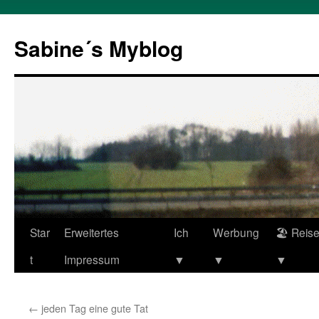
Zum
Inhalt
Sabine´s Myblog
springen
Star
Erweitertes
Ich
Werbung
🏖 Reis
t
Impressum
▼
▼
▼
←
jeden Tag eine gute Tat