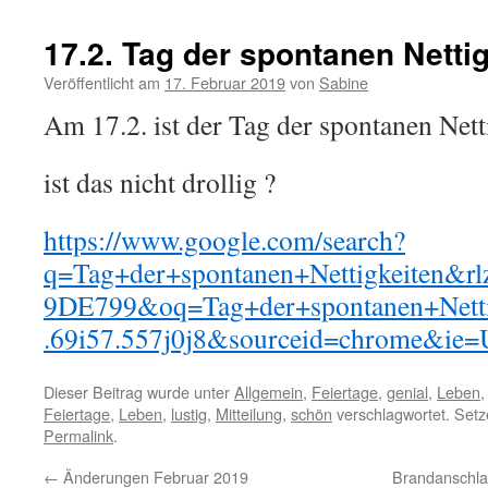
17.2. Tag der spontanen Netti
Veröffentlicht am
17. Februar 2019
von
Sabine
Am 17.2. ist der Tag der spontanen Net
ist das nicht drollig ?
https://www.google.com/search?
q=Tag+der+spontanen+Nettigkeiten
9DE799&oq=Tag+der+spontanen+Netti
.69i57.557j0j8&sourceid=chrome&ie
Dieser Beitrag wurde unter
Allgemein
,
Feiertage
,
genial
,
Leben
Feiertage
,
Leben
,
lustig
,
Mitteilung
,
schön
verschlagwortet. Setz
Permalink
.
←
Änderungen Februar 2019
Brandanschla