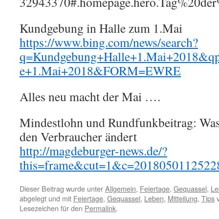
32943370#.homepage.hero.Tag%20de
Kundgebung in Halle zum 1.Mai
https://www.bing.com/news/search?
q=Kundgebung+Halle+1.Mai+2018&qp
e+1.Mai+2018&FORM=EWRE
Alles neu macht der Mai ….
Mindestlohn und Rundfunkbeitrag: Was 
den Verbraucher ändert
http://magdeburger-news.de/?
this=frame&cut=1&c=2018050112522
Dieser Beitrag wurde unter
Allgemein
,
Feiertage
,
Gequassel
,
Le
abgelegt und mit
Feiertage
,
Gequassel
,
Leben
,
Mitteilung
,
Tips
v
Lesezeichen für den
Permalink
.