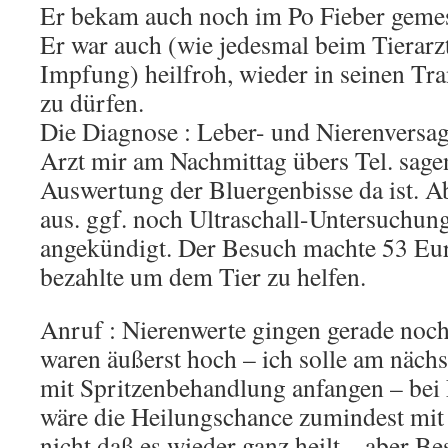
Er bekam auch noch im Po Fieber gemes
Er war auch (wie jedesmal beim Tierarz
Impfung) heilfroh, wieder in seinen Tr
zu dürfen.
Die Diagnose : Leber- und Nierenversag
Arzt mir am Nachmittag übers Tel. sage
Auswertung der Bluergenbisse da ist. Ab
aus. ggf. noch Ultraschall-Untersuchu
angekündigt. Der Besuch machte 53 Euro
bezahlte um dem Tier zu helfen.
Anruf : Nierenwerte gingen gerade noch
waren äußerst hoch – ich solle am näc
mit Spritzenbehandlung anfangen – be
wäre die Heilungschance zumindest mit
nicht daß es wieder ganz heilt – aber Be