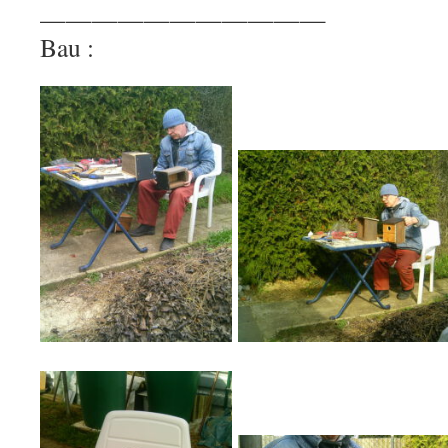
———————————
Bau :