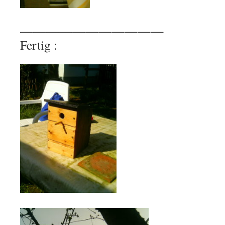
———————————
Fertig :