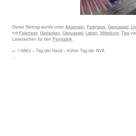
Dieser Beitrag wurde unter
Allgemein
,
Feiertage
,
Gequassel
,
Le
mit
Feiertage
,
Gedanken
,
Gequassel
,
Leben
,
Mitteilung
,
Tips
ver
Lesezeichen für den
Permalink
.
←
1.März – Tag der Hand – früher Tag der NVA
…