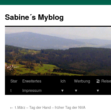
Zum
Inhalt
Sabine´s Myblog
springen
Star
Erweitertes
Ich
Werbung
🏖 Reis
t
Impressum
▼
▼
▼
←
1.März – Tag der Hand – früher Tag der NVA