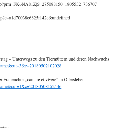
m.php?prm=FK6NA81ZjS_275088150_1805532_736707
/m.jsp?c=a1d70038e6825f142e&undefined
———-
rtag – Unterwegs zu den Tiermüttern und deren Nachwuchs
s=frame&cut=3&c=20180502102028
 Frauenchor „cantare et vivere“ in Ottersleben
s=frame&cut=1&c=20180508152446
________________________
ertag