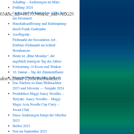
Schalttag – Änderungen im März
Frühling 2024
Laptop läuft ab heute ohne Akku fest
903&sc_lid=48133546&sc_uid=AtXi29QovZ&sc_llid=4664&&sc_cus
am Stromnetz
Haushaltsauflösung und Entrümplung
durch Frank Guderjahn
Ausflugstip :
Flohmarkt der besonderen Art :
Erlebnis-Flohmarkt im Schloß
Hornhausen
Heute ist „Blue Monday“, der
angeblich traurigste Tag des Jahres
Fortsetzung 14 Essen und Trinken
10. Januar – Tag der Zimmerpflanze
Siemens Waschmaschine läuft aus
fen%20und%20Selberbasteln.0
Das Nächste ist dann Weihnachten
2023 und Silvester — Neujahr 2024
Produkttest Maggi Saucy Noodles –
Teriyaki- Saucy Noodles – Maggi
Magic Asia Noodle Cup Curry –
Sweet Chili
Diese Änderungen bringt der Oktober
2023
Herbst 2023
Neu im September 2023