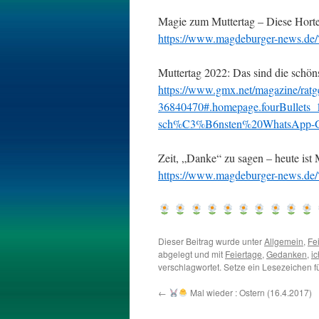
Magie zum Muttertag – Diese Horten
https://www.magdeburger-news.d
Muttertag 2022: Das sind die sch
https://www.gmx.net/magazine/ratg
36840470#.homepage.fourBullet
sch%C3%B6nsten%20WhatsApp
Zeit, „Danke“ zu sagen – heute ist 
https://www.magdeburger-news.d
Dieser Beitrag wurde unter
Allgemein
,
Fe
abgelegt und mit
Feiertage
,
Gedanken
,
ic
verschlagwortet. Setze ein Lesezeichen 
←
Mal wieder : Ostern (16.4.2017)