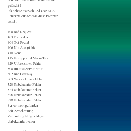
von den Eigentümern leider schon
gelöscht !
Ich nehme sie nach und nach raus.
Fehlermeldungen wie diese kommen
sonst :
400 Bad Request
403 Forbidden
404 Not Found
406
Not Acceptable
410 Gone
415
Unsupported Media Type
429
Unbekannter Fehler
500
Internal Server Error
502
Bad Gateway
503
Service Unavailable
520
Unbekannter Fehler
525
Unbekannter Fehler
526 Unbekannter Fehler
530
Unbekannter Fehler
Server nicht gefunden
Zeitüberschreitung
Verbindung fehlgeschlagen
Unbekannter Fehler