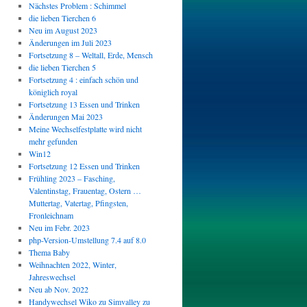
Nächstes Problem : Schimmel
die lieben Tierchen 6
Neu im August 2023
Änderungen im Juli 2023
Fortsetzung 8 – Weltall, Erde, Mensch
die lieben Tierchen 5
Fortsetzung 4 : einfach schön und
königlich royal
Fortsetzung 13 Essen und Trinken
Änderungen Mai 2023
Meine Wechselfestplatte wird nicht
mehr gefunden
Win12
Fortsetzung 12 Essen und Trinken
Frühling 2023 – Fasching,
Valentinstag, Frauentag, Ostern …
Muttertag, Vatertag, Pfingsten,
Fronleichnam
Neu im Febr. 2023
php-Version-Umstellung 7.4 auf 8.0
Thema Baby
Weihnachten 2022, Winter,
Jahreswechsel
Neu ab Nov. 2022
Handywechsel Wiko zu Simvalley zu