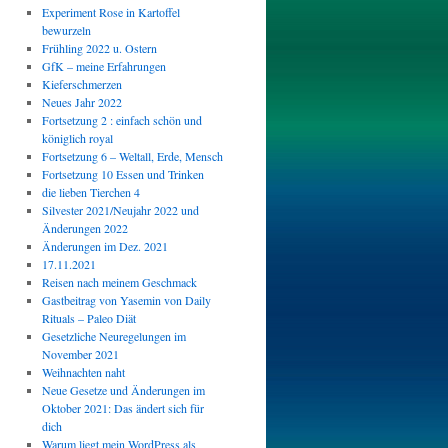
Experiment Rose in Kartoffel
bewurzeln
Frühling 2022 u. Ostern
GfK – meine Erfahrungen
Kieferschmerzen
Neues Jahr 2022
Fortsetzung 2 : einfach schön und
königlich royal
Fortsetzung 6 – Weltall, Erde, Mensch
Fortsetzung 10 Essen und Trinken
die lieben Tierchen 4
Silvester 2021/Neujahr 2022 und
Änderungen 2022
Änderungen im Dez. 2021
17.11.2021
Reisen nach meinem Geschmack
Gastbeitrag von Yasemin von Daily
Rituals – Paleo Diät
Gesetzliche Neuregelungen im
November 2021
Weihnachten naht
Neue Gesetze und Änderungen im
Oktober 2021: Das ändert sich für
dich
Warum liegt mein WordPress als