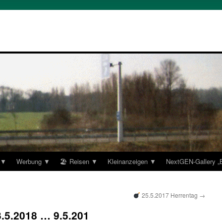
 ▼
Werbung ▼
🏖 Reisen ▼
Kleinanzeigen ▼
NextGEN-Gallery 
25.5.2017 Herrentag
→
3.5.2018 … 9.5.201