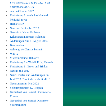
Swisstone SC230 zu PLUZZ –> zu
Smartphone XGODY
neu im Oktober 2022
Fortsetzung 3 : einfach schön und
königlich royal
Herbst 2022
Neu zum September 2022
Geschützt: Neues Problem :
Kakerlaken in meiner Wohnung
Änderungen zum 1. August 2022
Bauchredner
Achtung, der Zensus kommt !
Win 12
Mieze turnt über Balkon´s
Fortsetzung 7 – Weltall, Erde, Mensch
Fortsetzung 11 Essen und Trinken
Neu im Juli 2022
Neue Gesetze und Änderungen im
Juni 2022: Das ändert sich für dich!
Neuerungen im Mai 2022
Selbstexperiment K2-Tropfen
Gastartikel von Samuel Obermeier –
Friseur
Gastartikel von Samuel Obermeier –
Stromzentrum