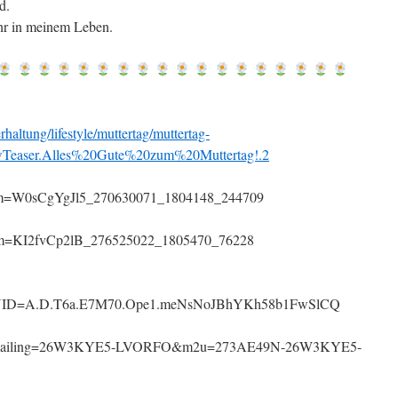
d.
ehr in meinem Leben.
altung/lifestyle/muttertag/muttertag-
wTeaser.Alles%20Gute%20zum%20Muttertag!.2
?prm=W0sCgYgJl5_270630071_1804148_244709
p?prm=KI2fvCp2lB_276525022_1805470_76228
nUID=A.D.T6a.E7M70.Ope1.meNsNoJBhYKh58b1FwSlCQ
de/ov?mailing=26W3KYE5-LVORFO&m2u=273AE49N-26W3KYE5-