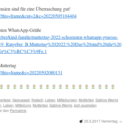
sien sind für eine Überraschung gut!
e/?this=frame&cut=2&c=20220505104404
önsten WhatsApp-Grüße
eber/kind-familie/muttertag-2022-schoensten-whatsapp-gruesse-
s_19_Ratgeber_B.Muttertag%202022:%20Das%20sind%20die%20
-Gr%C3%BC%C3%9Fe.1
Muttertag
e/?this=frame&c=20220502080131
iertage
,
Gequassel
,
Klatsch
,
Leben
,
Mitteilungen
,
Muttertag
,
Sabine Wenig
h
,
Leben
,
Mitteilung
,
Muttertag
,
Sabine Wenig
,
sich ausreden
für den
Permalink
.
25.5.2017 Herrentag
→