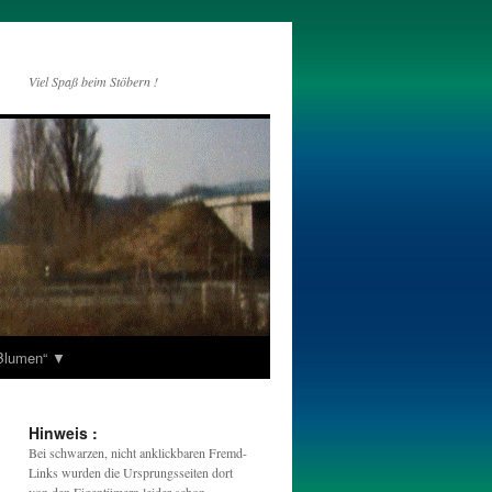
Viel Spaß beim Stöbern !
„Blumen“ ▼
Hinweis :
Bei schwarzen, nicht anklickbaren Fremd-
Links wurden die Ursprungsseiten dort