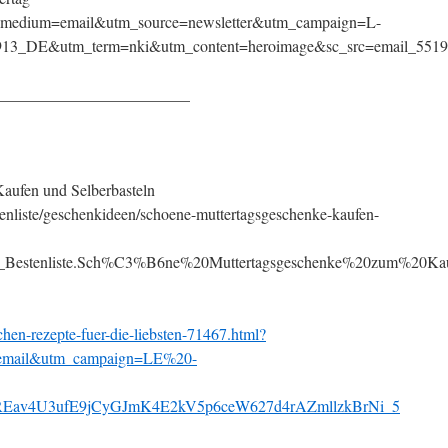
tm_medium=email&utm_source=newsletter&utm_campaign=L-
13_DE&utm_term=nki&utm_content=heroimage&sc_src=email_551
________________________
aufen und Selberbasteln
enliste/geschenkideen/schoene-muttertagsgeschenke-kaufen-
_Bestenliste.Sch%C3%B6ne%20Muttertagsgeschenke%20zum%20Kau
chen-rezepte-fuer-die-liebsten-71467.html?
email&utm_campaign=LE%20-
Eav4U3ufE9jCyGJmK4E2kV5p6ceW627d4rAZmllzkBrNi_5