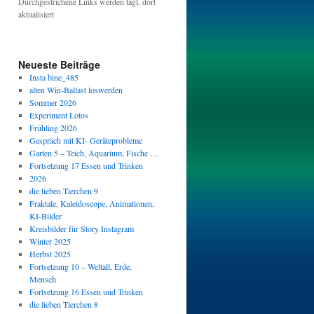
Durchgestrichene Links werden tägl. dort
aktualisiert
Neueste Beiträge
Insta bine_485
alten Win-Ballast loswerden
Sommer 2026
Experiment Lotos
Frühling 2026
Gespräch mit KI- Geräteprobleme
Garten 5 – Teich, Aquarium, Fische …
Fortsetzung 17 Essen und Trinken
2026
die lieben Tierchen 9
Fraktale, Kaleidoscope, Animationen,
KI-Bilder
Kreisbilder für Story Instagram
Winter 2025
Herbst 2025
Fortsetzung 10 – Weltall, Erde,
Mensch
Fortsetzung 16 Essen und Trinken
die lieben Tierchen 8