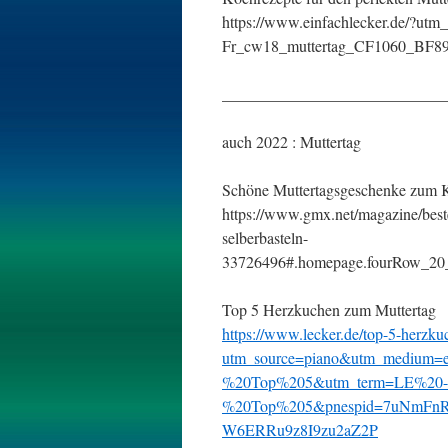
https://www.einfachlecker.de/?u
Fr_cw18_muttertag_CF1060_BF89
____________________________
auch 2022 : Muttertag
Schöne Muttertagsgeschenke zum K
https://www.gmx.net/magazine/best
selberbasteln-
33726496#.homepage.fourRow_20
Top 5 Herzkuchen zum Muttertag
https://www.lecker.de/top-5-herzku
utm_source=piano&utm_medium=
%20Top%205&utm_term=LE%20-
%20Top%205&pnespid=7uNmFnR
W6ERRu9z8I9zu2aZ2P