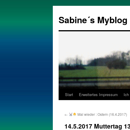
Zum
Inhalt
Sabine´s Myblog
springen
Start
Erweitertes Impressum
Ich
←
Mal wieder : Ostern (16.4.2017)
14.5.2017 Muttertag 1