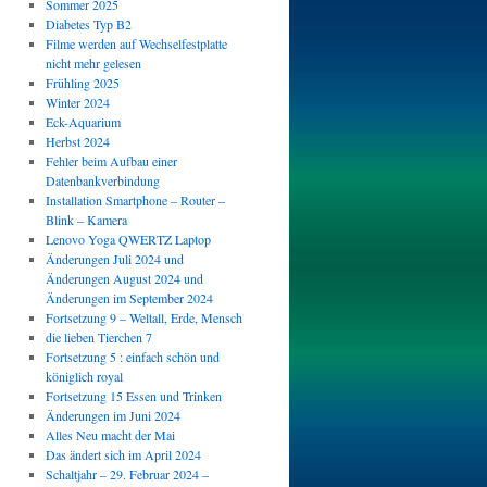
Sommer 2025
Diabetes Typ B2
Filme werden auf Wechselfestplatte
nicht mehr gelesen
Frühling 2025
Winter 2024
Eck-Aquarium
Herbst 2024
Fehler beim Aufbau einer
Datenbankverbindung
Installation Smartphone – Router –
Blink – Kamera
Lenovo Yoga QWERTZ Laptop
Änderungen Juli 2024 und
Änderungen August 2024 und
Änderungen im September 2024
Fortsetzung 9 – Weltall, Erde, Mensch
die lieben Tierchen 7
Fortsetzung 5 : einfach schön und
königlich royal
Fortsetzung 15 Essen und Trinken
Änderungen im Juni 2024
Alles Neu macht der Mai
Das ändert sich im April 2024
Schaltjahr – 29. Februar 2024 –