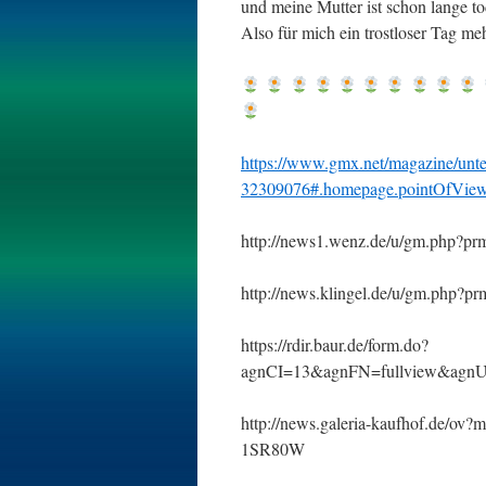
und meine Mutter ist schon lange to
Also für mich ein trostloser Tag m
https://www.gmx.net/magazine/unterh
32309076#.homepage.pointOfVie
http://news1.wenz.de/u/gm.php
http://news.klingel.de/u/gm.ph
https://rdir.baur.de/form.do?
agnCI=13&agnFN=fullview&ag
http://news.galeria-kaufhof.
1SR80W