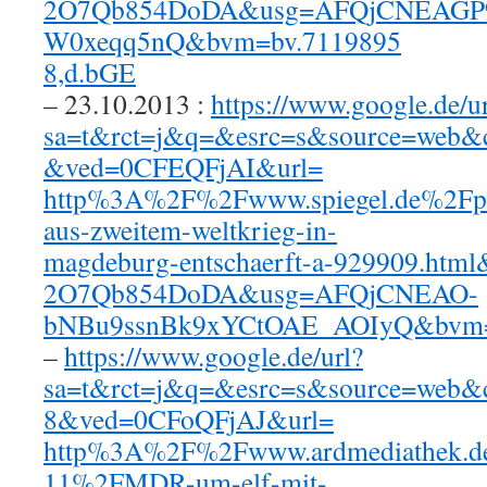
2O7Qb854DoDA&usg=AFQjCNEAGP
W0xeqq5nQ&bvm=bv.7119895
8,d.bGE
– 23.10.2013 :
https://www.google.de/ur
sa=t&rct=j&q=&esrc=s&source=web&
&ved=0CFEQFjAI&url=
http%3A%2F%2Fwww.spiegel.de%2F
aus-zweitem-weltkrieg-in-
magdeburg-entschaerft-a-929909.html
2O7Qb854DoDA&usg=AFQjCNEAO-
bNBu9ssnBk9xYCtOAE_AOIyQ&bvm=b
–
https://www.google.de/url?
sa=t&rct=j&q=&esrc=s&source=web&
8&ved=0CFoQFjAJ&url=
http%3A%2F%2Fwww.ardmediathek.
11%2FMDR-um-elf-mit-