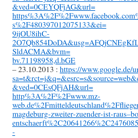
&ved=0CEYQFjAG&url=
https%3A%2F%2Fwww.facebook.com
s%2F480397012075133&ei=
9ijOU8ihC-
2O7Qb854DoDA&usg=AFQjCNEgKfL
SldACMA&bvm=
bv.71198958,d.bGE
– 23.10.2013 :
https://www.google.de/ur
sa=t&rct=j&q=&esrc=s&source=web&
&ved=0CEsQFjAH&url=
http%3A%2F%2Fwww.mz-
web.de%2Fmitteldeutschland%2Ffliege
magdeburg-zweiter-zuender-ist-raus–bo
entschaerft%2C20641266%2C2476085
-