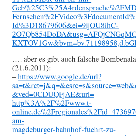
Geb%25C3%25A4rdensprache%2FMD
Fernsehen%2FVideo%3FdocumentId%
Id%3D18679606&ei=9ijOU8ihC-
2O7Qb854DoDA&usg=AFQjCNGqMQ
KXTOV1Gw&bvm=bv.71198958,d.bG
…. aber es gibt auch falsche Bombena
(21.6.2011):
–
https://www.google.de/url?
sa=t&rct=j&q=&esrc=s&source=web&
&ved=0CDUQFjAE&url=
http%3A%2F%2Fwww.t-
online.de%2Fregionales%2Fid_4736
am-
magdeburger-bahnhof-fuehrt-zu-