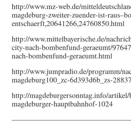
http://www.mz-web.de/mitteldeutschlan
magdeburg-zweiter-zuender-ist-raus–bo
entschaerft,20641266,24760850.html
http://www.mittelbayerische.de/nachric
city-nach-bombenfund-geraeumt/97647
nach-bombenfund-geraeumt.html
http://www.jumpradio.de/programm/nac
magdeburg100_zc-6d393d6b_zs-28837
http://magdeburgersonntag.info/artike
magdeburger-hauptbahnhof-1024
————————————————