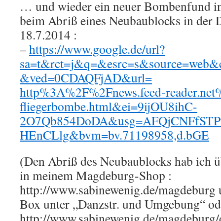
… und wieder ein neuer Bombenfund i
beim Abriß eines Neubaublocks in der 
18.7.2014 :
–
https://www.google.de/url?
sa=t&rct=j&q=&esrc=s&source=web&
&ved=0CDAQFjAD&url=
http%3A%2F%2Fnews.feed-reader.net
fliegerbombe.html&ei=9ijOU8ihC-
2O7Qb854DoDA&usg=AFQjCNFfSTP
HEnCLlg&bvm=bv.71198958,d.bGE
(Den Abriß des Neubaublocks hab ich ü
in meinem Magdeburg-Shop :
http://www.sabinewenig.de/magdeburg u
Box unter „Danzstr. und Umgebung“ oder
http://www.sabinewenig.de/magdeburg