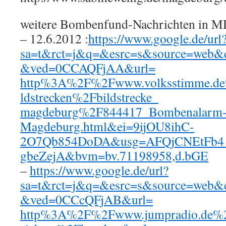
weitere Bombenfund-Nachrichten in M
– 12.6.2012 :
https://www.google.de/url
sa=t&rct=j&q=&esrc=s&source=web&
&ved=0CCAQFjAA&url=
http%3A%2F%2Fwww.volksstimme.de
ldstrecken%2Fbildstrecke_
magdeburg%2F844417_Bombenalarm-
Magdeburg.html&ei=9ijOU8ihC-
2O7Qb854DoDA&usg=AFQjCNEtFb4
gbeZejA&bvm=bv.71198958,d.bGE
–
https://www.google.de/url?
sa=t&rct=j&q=&esrc=s&source=web&
&ved=0CCcQFjAB&url=
http%3A%2F%2Fwww.jumpradio.de%