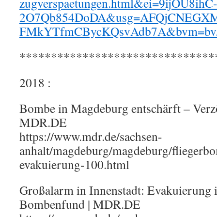
zugverspaetungen.html&ei=9ijOU8ihC
2O7Qb854DoDA&usg=AFQjCNEGX
FMkYTfmCBycKQsvAdb7A&bvm=bv.7
*******************************
2018 :
Bombe in Magdeburg entschärft – Verzö
MDR.DE
https://www.mdr.de/sachsen-
anhalt/magdeburg/magdeburg/flieger
evakuierung-100.html
Großalarm in Innenstadt: Evakuierung
Bombenfund | MDR.DE