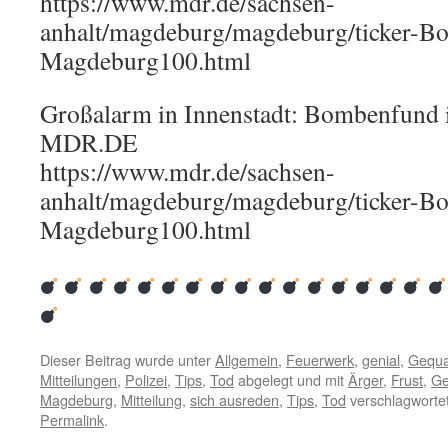
https://www.mdr.de/sachsen-
anhalt/magdeburg/magdeburg/ticker-B
Magdeburg100.html
Großalarm in Innenstadt: Bombenfund 
MDR.DE
https://www.mdr.de/sachsen-
anhalt/magdeburg/magdeburg/ticker-B
Magdeburg100.html
Dieser Beitrag wurde unter
Allgemein
,
Feuerwerk
,
genial
,
Gequa
Mitteilungen
,
Polizei
,
Tips
,
Tod
abgelegt und mit
Ärger
,
Frust
,
Ge
Magdeburg
,
Mitteilung
,
sich ausreden
,
Tips
,
Tod
verschlagwortet
Permalink
.