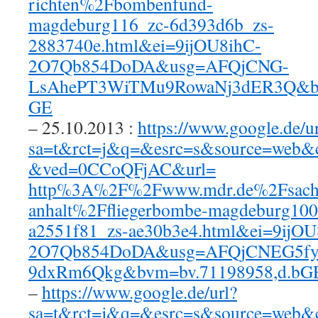
richten%2Fbombenfund-
magdeburg116_zc-6d393d6b_zs-
2883740e.html&ei=9ijOU8ihC-
2O7Qb854DoDA&usg=AFQjCNG-
LsAhePT3WiTMu9RowaNj3dER3Q&bv
GE
– 25.10.2013 :
https://www.google.de/ur
sa=t&rct=j&q=&esrc=s&source=web&
&ved=0CCoQFjAC&url=
http%3A%2F%2Fwww.mdr.de%2Fsach
anhalt%2Ffliegerbombe-magdeburg100
a2551f81_zs-ae30b3e4.html&ei=9ijOU
2O7Qb854DoDA&usg=AFQjCNEG5
9dxRm6Qkg&bvm=bv.71198958,d.bG
–
https://www.google.de/url?
sa=t&rct=j&q=&esrc=s&source=web&