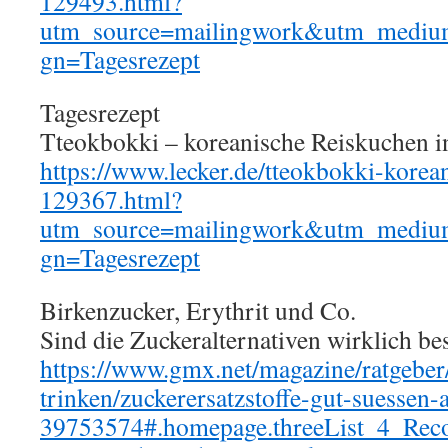
129493.html?
utm_source=mailingwork&utm_mediu
gn=Tagesrezept
Tagesrezept
Tteokbokki – koreanische Reiskuchen i
https://www.lecker.de/tteokbokki-korea
129367.html?
utm_source=mailingwork&utm_mediu
gn=Tagesrezept
Birkenzucker, Erythrit und Co.
Sind die Zuckeralternativen wirklich be
https://www.gmx.net/magazine/ratgeber
trinken/zuckerersatzstoffe-gut-suessen-a
39753574#.homepage.threeList_4_Rec