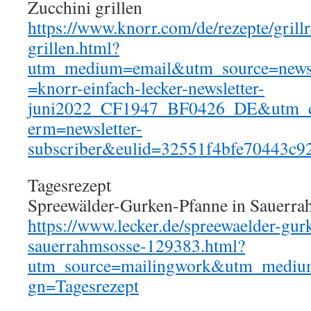
Zucchini grillen
https://www.knorr.com/de/rezepte/grillr
grillen.html?
utm_medium=email&utm_source=news
=knorr-einfach-lecker-newsletter-
juni2022_CF1947_BF0426_DE&utm_co
erm=newsletter-
subscriber&eulid=32551f4bfe70443c
Tagesrezept
Spreewälder-Gurken-Pfanne in Sauerr
https://www.lecker.de/spreewaelder-gur
sauerrahmsosse-129383.html?
utm_source=mailingwork&utm_mediu
gn=Tagesrezept