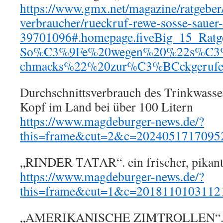
https://www.gmx.net/magazine/ratgeber
verbraucher/rueckruf-rewe-sosse-sauer-
39701096#.homepage.fiveBig_15_Ratg
So%C3%9Fe%20wegen%20%22s%C3%
chmacks%22%20zur%C3%BCckgerufe
Durchschnittsverbrauch des Trinkwasse
Kopf im Land bei über 100 Litern
https://www.magdeburger-news.de/?
this=frame&cut=2&c=2024051717095
„RINDER TATAR“. ein frischer, pikan
https://www.magdeburger-news.de/?
this=frame&cut=1&c=2018110103112
„AMERIKANISCHE ZIMTROLLEN“. O