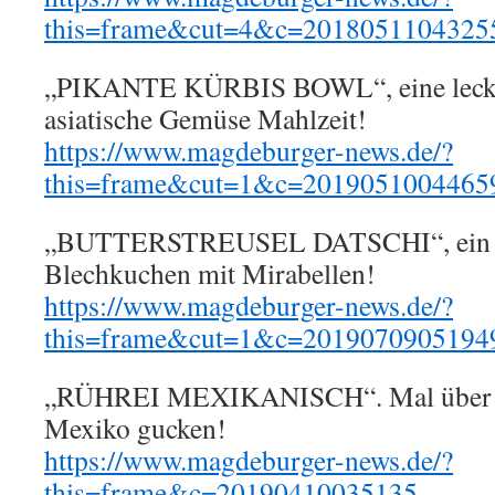
this=frame&cut=4&c=2018051104325
„PIKANTE KÜRBIS BOWL“, eine lecker
asiatische Gemüse Mahlzeit!
https://www.magdeburger-news.de/?
this=frame&cut=1&c=2019051004465
„BUTTERSTREUSEL DATSCHI“, ein fe
Blechkuchen mit Mirabellen!
https://www.magdeburger-news.de/?
this=frame&cut=1&c=2019070905194
„RÜHREI MEXIKANISCH“. Mal über de
Mexiko gucken!
https://www.magdeburger-news.de/?
this=frame&c=20190410035135