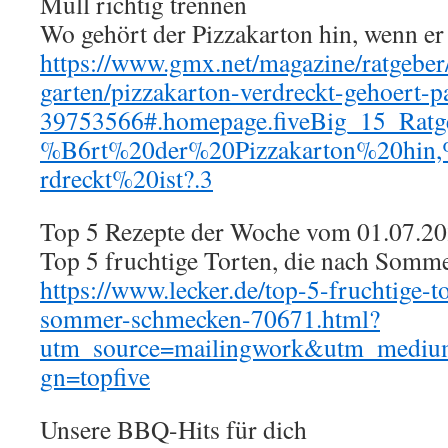
Müll richtig trennen
Wo gehört der Pizzakarton hin, wenn er 
https://www.gmx.net/magazine/ratgeber
garten/pizzakarton-verdreckt-gehoert-p
39753566#.homepage.fiveBig_15_Ra
%B6rt%20der%20Pizzakarton%20hin
rdreckt%20ist?.3
Top 5 Rezepte der Woche vom 01.07.2
Top 5 fruchtige Torten, die nach Somm
https://www.lecker.de/top-5-fruchtige-t
sommer-schmecken-70671.html?
utm_source=mailingwork&utm_mediu
gn=topfive
Unsere BBQ-Hits für dich