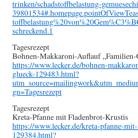
trinken/schadstoffbelastung-gemuesech
39801534#.homepage.pointOfViewTease
toffbelastung%20von%20Gem%C3%BC
schreckend.1
Tagesrezept
Bohnen-Makkaroni-Auflauf „Familien-
https://www.lecker.de/bohnen-makkaron
glueck-129483.html?
utm_source=mailingwork&utm_mediu
gn=Tagesrezept
Tagesrezept
Kreta-Pfanne mit Fladenbrot-Krustis
https://www.lecker.de/kreta-pfanne-mit-
129384.html?