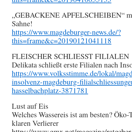
„GEBACKENE APFELSCHEIBEN“ mit V
Sahne!
https://www.magdeburger-news.de/?
this=frame&c=20190121041118
FLEISCHER SCHLIESST FILIALEN
Delikata schließt erste Filialen nach I
https://www.volksstimme.de/lokal/magd
insolvenz-magdeburg-filialschliessungen
hasselbachplatz-3871781
Lust auf Eis
Welches Wassereis ist am besten? Öko-T
klaren Verlierer
https://www.gmx.net/magazine/ratgeber