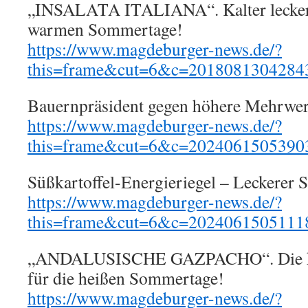
„INSALATA ITALIANA“. Kalter leckerer
warmen Sommertage!
https://www.magdeburger-news.de/?
this=frame&cut=6&c=2018081304284
Bauernpräsident gegen höhere Mehrwert
https://www.magdeburger-news.de/?
this=frame&cut=6&c=2024061505390
Süßkartoffel-Energieriegel – Leckerer S
https://www.magdeburger-news.de/?
this=frame&cut=6&c=2024061505111
„ANDALUSISCHE GAZPACHO“. Die ka
für die heißen Sommertage!
https://www.magdeburger-news.de/?