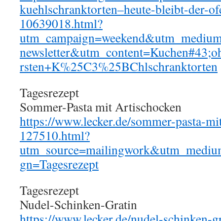
kuehlschranktorten–heute-bleibt-der-of
10639018.html?
utm_campaign=weekend&utm_medium
newsletter&utm_content=Kuchen#43;o
rsten+K%25C3%25BChlschranktorten
Tagesrezept
Sommer-Pasta mit Artischocken
https://www.lecker.de/sommer-pasta-mit
127510.html?
utm_source=mailingwork&utm_mediu
gn=Tagesrezept
Tagesrezept
Nudel-Schinken-Gratin
https://www.lecker.de/nudel-schinken-g