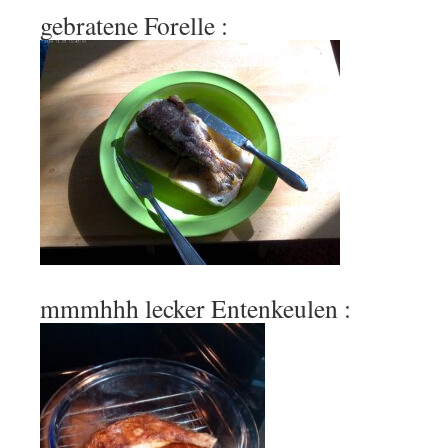
gebratene Forelle :
mmmhhh lecker Entenkeulen :