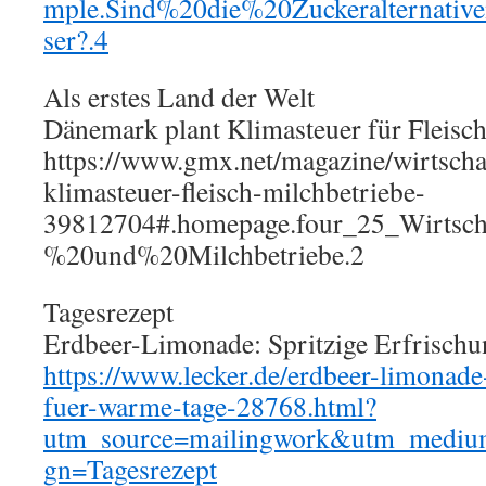
mple.Sind%20die%20Zuckeralternativ
ser?.4
Als erstes Land der Welt
Dänemark plant Klimasteuer für Fleisc
https://www.gmx.net/magazine/wirtscha
klimasteuer-fleisch-milchbetriebe-
39812704#.homepage.four_25_Wirts
%20und%20Milchbetriebe.2
Tagesrezept
Erdbeer-Limonade: Spritzige Erfrisch
https://www.lecker.de/erdbeer-limonade
fuer-warme-tage-28768.html?
utm_source=mailingwork&utm_mediu
gn=Tagesrezept