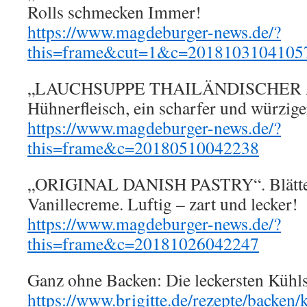
Rolls schmecken Immer!
https://www.magdeburger-news.de/?
this=frame&cut=1&c=2018103104105
„LAUCHSUPPE THAILÄNDISCHER A
Hühnerfleisch, ein scharfer und würzig
https://www.magdeburger-news.de/?
this=frame&c=20180510042238
„ORIGINAL DANISH PASTRY“. Blättert
Vanillecreme. Luftig – zart und lecker!
https://www.magdeburger-news.de/?
this=frame&c=20181026042247
Ganz ohne Backen: Die leckersten Kühl
https://www.brigitte.de/rezepte/backe