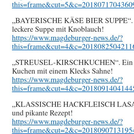
this=frame&cut=5&c=2018071704360
„BAYERISCHE KÄSE BIER SUPPE“. E
leckere Suppe mit Knoblauch!
https://www.magdeburger-news.de/?
this=frame&cut=4&c=2018082504211
„STREUSEL-KIRSCHKUCHEN“. Ein saft
Kuchen mit einem Klecks Sahne!
https://www.magdeburger-news.de/?
this=frame&cut=4&c=2018091404144
„KLASSISCHE HACKFLEISCH LASAG
und pikante Rezept!
https://www.magdeburger-news.de/?
this=frame&cut=2&c=2018090713195