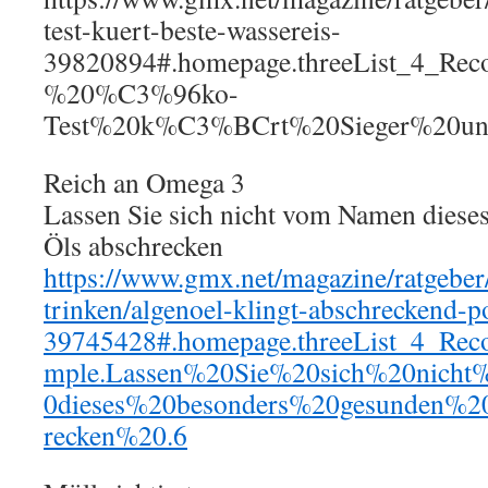
test-kuert-beste-wassereis-
39820894#.homepage.threeList_4_Re
%20%C3%96ko-
Test%20k%C3%BCrt%20Sieger%20und%
Reich an Omega 3
Lassen Sie sich nicht vom Namen diese
Öls abschrecken
https://www.gmx.net/magazine/ratgeber
trinken/algenoel-klingt-abschreckend-p
39745428#.homepage.threeList_4_Rec
mple.Lassen%20Sie%20sich%20nic
0dieses%20besonders%20gesunden%
recken%20.6