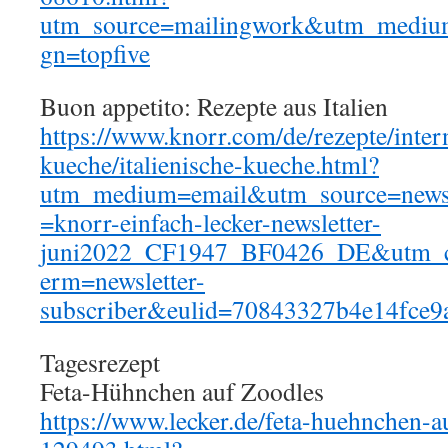
utm_source=mailingwork&utm_mediu
gn=topfive
Buon appetito: Rezepte aus Italien
https://www.knorr.com/de/rezepte/inter
kueche/italienische-kueche.html?
utm_medium=email&utm_source=news
=knorr-einfach-lecker-newsletter-
juni2022_CF1947_BF0426_DE&utm_co
erm=newsletter-
subscriber&eulid=70843327b4e14fce
Tagesrezept
Feta-Hühnchen auf Zoodles
https://www.lecker.de/feta-huehnchen-a