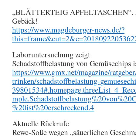
„BLÄTTERTEIG APFELTASCHEN“. Ein 
Gebäck!
https://www.magdeburger-news.de/?
this=frame&cut=2&c=2018092205362
Laboruntersuchung zeigt
Schadstoffbelastung von Gemüsechips i
https://www.gmx.net/magazine/ratgeber
trinken/schadstoffbelastung-gemuesech
39801534#.homepage.threeList_4_Rec
mple.Schadstoffbelastung%20von%2
%20ist%20erschreckend.4
Aktuelle Rückrufe
Rewe-Soße wegen „säuerlichen Geschm