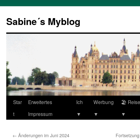
Zum
Inhalt
Sabine´s Myblog
springen
Star
Erweitertes
Ich
Werbung
🏖 Reis
t
Impressum
▼
▼
▼
←
Änderungen im Juni 2024
Fortsetzung 