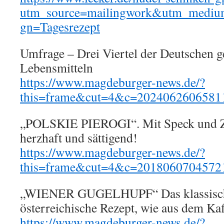
utm_source=mailingwork&utm_mediu
gn=Tagesrezept
Umfrage – Drei Viertel der Deutschen g
Lebensmitteln
https://www.magdeburger-news.de/?
this=frame&cut=4&c=2024062606581
„POLSKIE PIEROGI“. Mit Speck und Zw
herzhaft und sättigend!
https://www.magdeburger-news.de/?
this=frame&cut=4&c=2018060704572
„WIENER GUGELHUPF“ Das klassische
österreichische Rezept, wie aus dem Ka
https://www.magdeburger-news.de/?