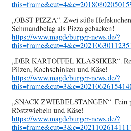
this=frame&cut=4&c=2018080205015
„OBST PIZZA“. Zwei süße Hefekuchen
Schmandbelag als Pizza gebacken!
https://www.magdeburger-news.de/?
this=frame&cut=4&c=2021063011235
„DER KARTOFFEL KLASSIKER“. Reib
Pilzen, Kochschinken und Käse!
https://www.magdeburger-news.de/?
this=frame&cut=3&c=2021062615414
„SNACK ZWIEBELSTANGEN“. Fein pi
Röstzwiebeln und Käse!
https://www.magdeburger-news.de/?
this=frame&cut=3&c=2021102614111