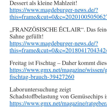
Dessert als kleine Mahlzeit!
https://www.magdeburger-news.de/?
this=frame&cut=0&c=2020100505062
„FRANZÖSISCHE ÉCLAIR“. Das feine O
Sahne gefüllt!
https://www.magdeburger-news.de/?
this=frame&cut=0&c=2018041704342
Freitag ist Fischtag – Daher kommt die
https://www.gmx.net/magazine/wissen/ge
fischtag-brauch-39427260
Laboruntersuchung zeigt
Schadstoffbelastung von Gemüsechips i
https://www.gmx.net/magazine/ratgeber