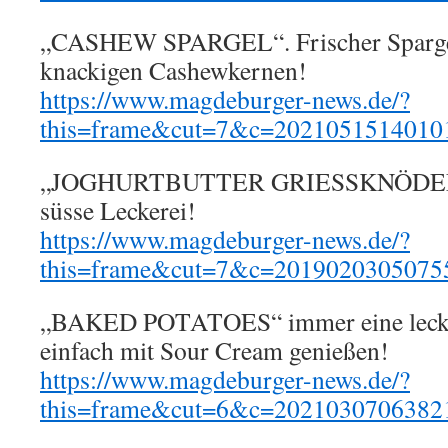
„CASHEW SPARGEL“. Frischer Spargel
knackigen Cashewkernen!
https://www.magdeburger-news.de/?
this=frame&cut=7&c=2021051514010
„JOGHURTBUTTER GRIESSKNÖDEL“. 
süsse Leckerei!
https://www.magdeburger-news.de/?
this=frame&cut=7&c=2019020305075
„BAKED POTATOES“ immer eine lecker
einfach mit Sour Cream genießen!
https://www.magdeburger-news.de/?
this=frame&cut=6&c=2021030706382