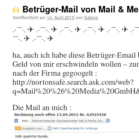
Betrüger-Mail von Mail & M
Veröffentlicht am
14. April 2015
von
Sabine
.·´¯·. ✈ .·´¯·. ✈ .·´¯·. ✈ .·´¯·. ✈ .·´¯·. ✈ .·´
´¯·. ✈ .·´¯·. ✈
ha, auch ich habe diese Betrüger-Emai
Geld von mir erschwindeln wollen – zu
nach der Firma gegoogelt :
http://nortonsafe.search.ask.com/web?
q=Mail%20%26%20Media%20GmbH&o
Die Mail an mich :