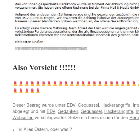
Also Vorsicht !!!!!!
Dieser Beitrag wurde unter
EDV
,
Gequassel
,
Hackerangriffe
,
Int
abgelegt und mit
EDV
,
Gedanken
,
Gequassel
,
Hackerangriffe
,
I
Webseiten
verschlagwortet. Setze ein Lesezeichen für den
Perm
←
Alles Ostern, oder was ?