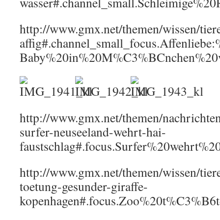
wasser#.channel_small.Schleimige%20R
http://www.gmx.net/themen/wissen/tier
affig#.channel_small_focus.Affenlieb
Baby%20in%20M%C3%BCnchen%20vorg
http://www.gmx.net/themen/nachricht
surfer-neuseeland-wehrt-hai-
faustschlag#.focus.Surfer%20wehr
http://www.gmx.net/themen/wissen/tie
toetung-gesunder-giraffe-
kopenhagen#.focus.Zoo%20t%C3%B6te