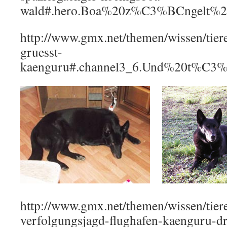
wald#.hero.Boa%20z%C3%BCngelt%2
http://www.gmx.net/themen/wissen/tier
gruesst-
kaenguru#.channel3_6.Und%20t%
http://www.gmx.net/themen/wissen/tier
verfolgungsjagd-flughafen-kaenguru-dr