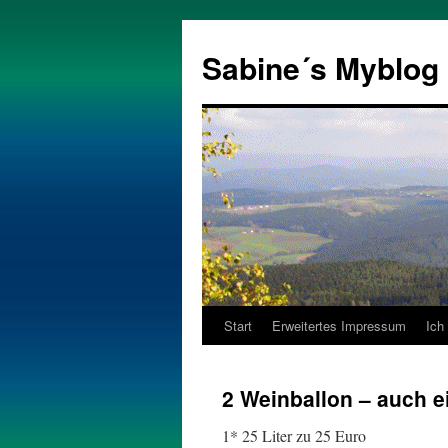
Zum
Inhalt
Sabine´s Myblog
springen
Start
Erweitertes Impressum
Ich
2 Weinballon – auch 
1* 25 Liter zu 25 Euro