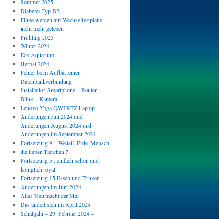
Sommer 2025
Diabetes Typ B2
Filme werden auf Wechselfestplatte
nicht mehr gelesen
Frühling 2025
Winter 2024
Eck-Aquarium
Herbst 2024
Fehler beim Aufbau einer
Datenbankverbindung
Installation Smartphone – Router –
Blink – Kamera
Lenovo Yoga QWERTZ Laptop
Änderungen Juli 2024 und
Änderungen August 2024 und
Änderungen im September 2024
Fortsetzung 9 – Weltall, Erde, Mensch
die lieben Tierchen 7
Fortsetzung 5 : einfach schön und
königlich royal
Fortsetzung 15 Essen und Trinken
Änderungen im Juni 2024
Alles Neu macht der Mai
Das ändert sich im April 2024
Schaltjahr – 29. Februar 2024 –