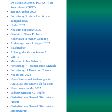
Swisstone SC230 zu PLUZZ –> zu
Smartphone XGODY
neu im Oktober 2022
Fortsetzung 3 : einfach schön und
königlich royal
Herbst 2022
Neu zum September 2022
Geschützt: Neues Problem :
Kakerlaken in meiner Wohnung
Änderungen zum 1. August 2022
Bauchredner
Achtung, der Zensus kommt !
Win 12
Mieze turnt über Balkon´s
Fortsetzung 7 – Weltall, Erde, Mensch
Fortsetzung 11 Essen und Trinken
Neu im Juli 2022
Neue Gesetze und Änderungen im
Juni 2022: Das ändert sich für dich!
Neuerungen im Mai 2022
Selbstexperiment K2-Tropfen
Gastartikel von Samuel Obermeier –
Friseur
Gastartikel von Samuel Obermeier –
Stromzentrum