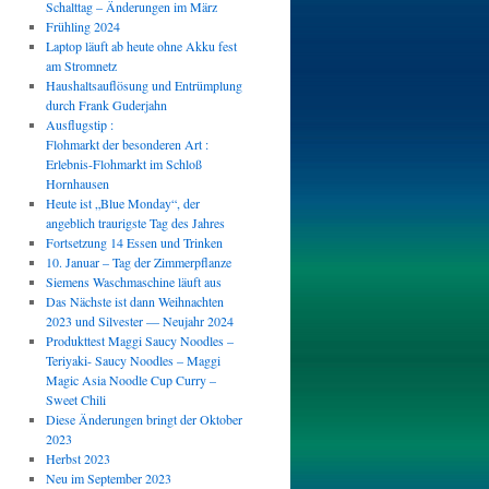
Schalttag – Änderungen im März
Frühling 2024
Laptop läuft ab heute ohne Akku fest
am Stromnetz
Haushaltsauflösung und Entrümplung
durch Frank Guderjahn
Ausflugstip :
Flohmarkt der besonderen Art :
Erlebnis-Flohmarkt im Schloß
Hornhausen
Heute ist „Blue Monday“, der
angeblich traurigste Tag des Jahres
Fortsetzung 14 Essen und Trinken
10. Januar – Tag der Zimmerpflanze
Siemens Waschmaschine läuft aus
Das Nächste ist dann Weihnachten
2023 und Silvester — Neujahr 2024
Produkttest Maggi Saucy Noodles –
Teriyaki- Saucy Noodles – Maggi
Magic Asia Noodle Cup Curry –
Sweet Chili
Diese Änderungen bringt der Oktober
2023
Herbst 2023
Neu im September 2023