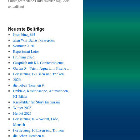
Durchgestrichene Links werden tägl. dort
aktualisiert
Neueste Beiträge
Insta bine_485
alten Win-Ballast loswerden
Sommer 2026
Experiment Lotos
Frühling 2026
Gespräch mit KI- Geräteprobleme
Garten 5 – Teich, Aquarium, Fische …
Fortsetzung 17 Essen und Trinken
2026
die lieben Tierchen 9
Fraktale, Kaleidoscope, Animationen,
KI-Bilder
Kreisbilder für Story Instagram
Winter 2025
Herbst 2025
Fortsetzung 10 – Weltall, Erde,
Mensch
Fortsetzung 16 Essen und Trinken
die lieben Tierchen 8