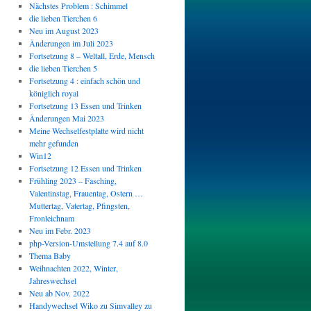
Nächstes Problem : Schimmel
die lieben Tierchen 6
Neu im August 2023
Änderungen im Juli 2023
Fortsetzung 8 – Weltall, Erde, Mensch
die lieben Tierchen 5
Fortsetzung 4 : einfach schön und
königlich royal
Fortsetzung 13 Essen und Trinken
Änderungen Mai 2023
Meine Wechselfestplatte wird nicht
mehr gefunden
Win12
Fortsetzung 12 Essen und Trinken
Frühling 2023 – Fasching,
Valentinstag, Frauentag, Ostern …
Muttertag, Vatertag, Pfingsten,
Fronleichnam
Neu im Febr. 2023
php-Version-Umstellung 7.4 auf 8.0
Thema Baby
Weihnachten 2022, Winter,
Jahreswechsel
Neu ab Nov. 2022
Handywechsel Wiko zu Simvalley zu