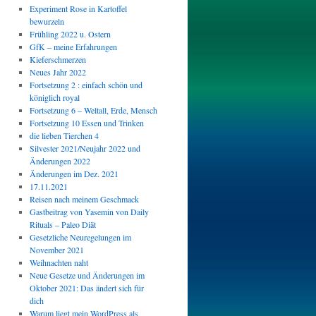
Experiment Rose in Kartoffel
bewurzeln
Frühling 2022 u. Ostern
GfK – meine Erfahrungen
Kieferschmerzen
Neues Jahr 2022
Fortsetzung 2 : einfach schön und
königlich royal
Fortsetzung 6 – Weltall, Erde, Mensch
Fortsetzung 10 Essen und Trinken
die lieben Tierchen 4
Silvester 2021/Neujahr 2022 und
Änderungen 2022
Änderungen im Dez. 2021
17.11.2021
Reisen nach meinem Geschmack
Gastbeitrag von Yasemin von Daily
Rituals – Paleo Diät
Gesetzliche Neuregelungen im
November 2021
Weihnachten naht
Neue Gesetze und Änderungen im
Oktober 2021: Das ändert sich für
dich
Warum liegt mein WordPress als