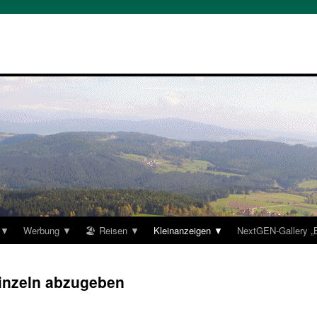
 ▼
Werbung ▼
🏖 Reisen ▼
Kleinanzeigen ▼
NextGEN-Gallery 
einzeln abzugeben