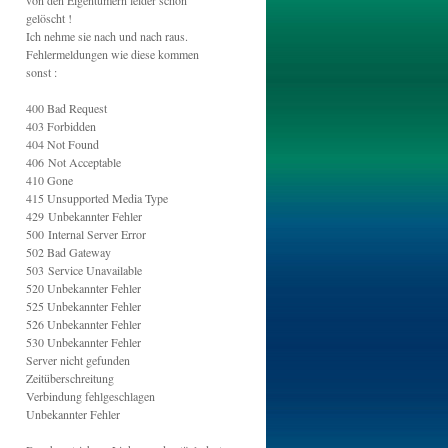
von den Eigentümern leider schon
gelöscht !
Ich nehme sie nach und nach raus.
Fehlermeldungen wie diese kommen
sonst :
400 Bad Request
403 Forbidden
404 Not Found
406
Not Acceptable
410 Gone
415
Unsupported Media Type
429
Unbekannter Fehler
500
Internal Server Error
502
Bad Gateway
503
Service Unavailable
520
Unbekannter Fehler
525
Unbekannter Fehler
526 Unbekannter Fehler
530
Unbekannter Fehler
Server nicht gefunden
Zeitüberschreitung
Verbindung fehlgeschlagen
Unbekannter Fehler