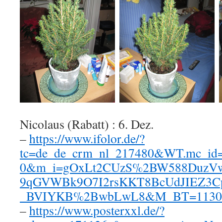
Nicolaus (Rabatt) : 6. Dez.
–
https://www.ifolor.de/?
tc=de_de_crm_nl_217480&WT.mc_id
0&m_i=gOxLt2CUzS%2BW588DuzV
9qGVWBk9O7I2rsKKT8BcUdJIEZ3C
_BVIYKB%2BwbLwL8&M_BT=11306
–
https://www.posterxxl.de/?