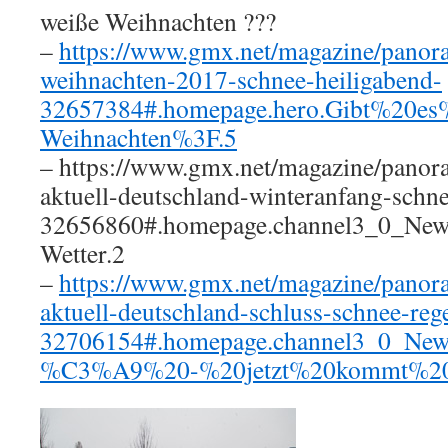
weiße Weihnachten ???
–
https://www.gmx.net/magazine/panora
weihnachten-2017-schnee-heiligabend-
32657384#.homepage.hero.Gibt%20
Weihnachten%3F.5
– https://www.gmx.net/magazine/panora
aktuell-deutschland-winteranfang-schn
32656860#.homepage.channel3_0_Ne
Wetter.2
–
https://www.gmx.net/magazine/panora
aktuell-deutschland-schluss-schnee-reg
32706154#.homepage.channel3_0_Ne
%C3%A9%20-%20jetzt%20kommt%20