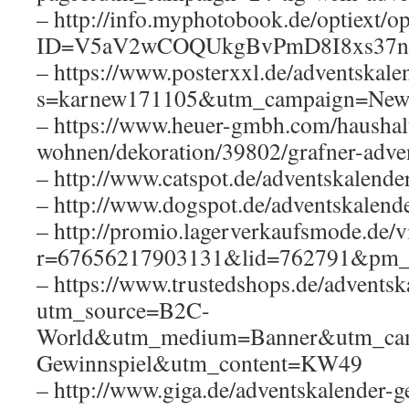
– http://info.myphotobook.de/optiext/op
ID=V5aV2wCOQUkgBvPmD8I8xs37n
– https://www.posterxxl.de/adventskale
s=karnew171105&utm_campaign=News
– https://www.heuer-gmbh.com/haushal
wohnen/dekoration/39802/grafner-adven
– http://www.catspot.de/adventskalende
– http://www.dogspot.de/adventskalende
– http://promio.lagerverkaufsmode.de/v
r=67656217903131&lid=762791&pm_
– https://www.trustedshops.de/adventsk
utm_source=B2C-
World&utm_medium=Banner&utm_camp
Gewinnspiel&utm_content=KW49
– http://www.giga.de/adventskalender-g