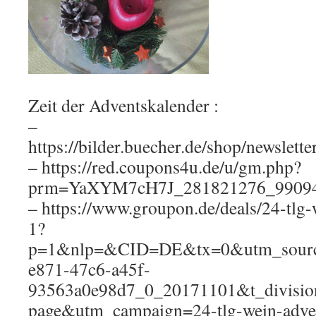
Zeit der Adventskalender :
–
https://bilder.buecher.de/shop/newsle
– https://red.coupons4u.de/u/gm.php?
prm=YaXYM7cH7J_281821276_9909
– https://www.groupon.de/deals/24-tlg-
1?
p=1&nlp=&CID=DE&tx=0&utm_source
e871-47c6-a45f-
93563a0e98d7_0_20171101&t_divisi
page&utm_campaign=24-tlg-wein-adven