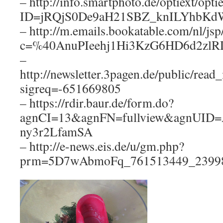
– http://info.smartphoto.de/optiext/opti
ID=jRQjS0De9aH21SBZ_knILYhbKd
– http://m.emails.bookatable.com/nl/jsp
c=%40AnuPIeehj1Hi3KzG6HD6d2z
–
http://newsletter.3pagen.de/public/rea
sigreq=-651669805
– https://rdir.baur.de/form.do?
agnCI=13&agnFN=fullview&agnUID
ny3r2LfamSA
– http://e-news.eis.de/u/gm.php?
prm=5D7wAbmoFq_761513449_2399