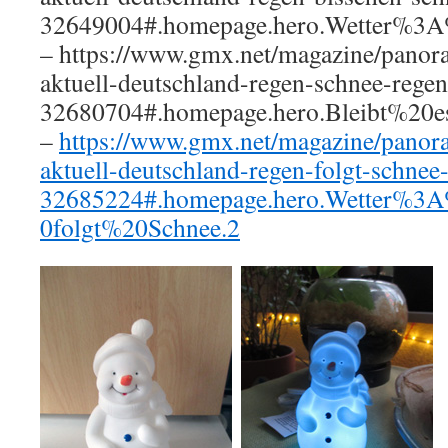
32649004#.homepage.hero.Wetter%
– https://www.gmx.net/magazine/panora
aktuell-deutschland-regen-schnee-rege
32680704#.homepage.hero.Bleibt%20e
–
https://www.gmx.net/magazine/panora
aktuell-deutschland-regen-folgt-schnee
32685224#.homepage.hero.Wetter%
0folgt%20Schnee.2