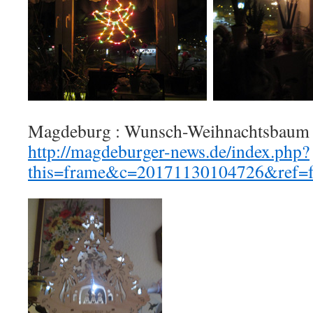
Magdeburg : Wunsch-Weihnachtsbaum
http://magdeburger-news.de/index.php?
this=frame&c=20171130104726&ref=f