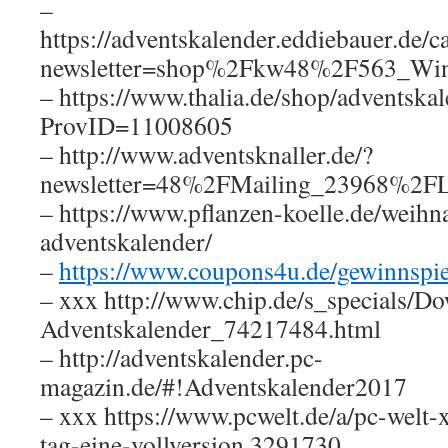
–
https://adventskalender.eddiebauer.de/
newsletter=shop%2Fkw48%2F563_Wi
– https://www.thalia.de/shop/adventska
ProvID=11008605
– http://www.adventsknaller.de/?
newsletter=48%2FMailing_23968%2
– https://www.pflanzen-koelle.de/weihn
adventskalender/
–
https://www.coupons4u.de/gewinnspie
– xxx http://www.chip.de/s_specials/D
Adventskalender_74217484.html
– http://adventskalender.pc-
magazin.de/#!Adventskalender2017
– xxx https://www.pcwelt.de/a/pc-welt-
tag-eine-vollversion,3291730