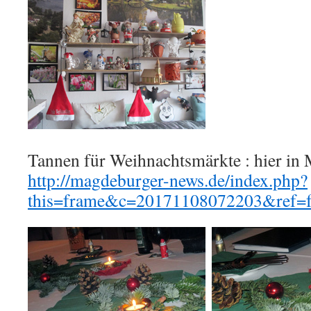
Tannen für Weihnachtsmärkte : hier in
http://magdeburger-news.de/index.php?
this=frame&c=20171108072203&ref=f