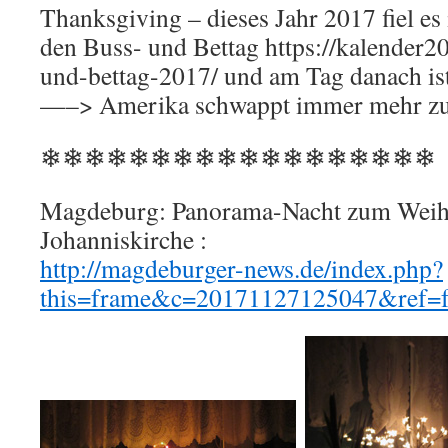
Thanksgiving – dieses Jahr 2017 fiel es
den Buss- und Bettag https://kalender20
und-bettag-2017/ und am Tag danach is
—–> Amerika schwappt immer mehr zu 
❄❄❄❄❄❄❄❄❄❄❄❄❄❄❄❄❄❄
Magdeburg: Panorama-Nacht zum Weihn
Johanniskirche :
http://magdeburger-news.de/index.php?
this=frame&c=20171127125047&ref=f