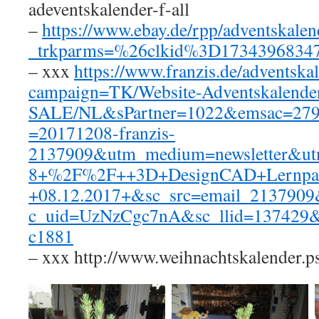
adeventskalender-f-all
–
https://www.ebay.de/rpp/adventskalen
_trkparms=%26clkid%3D1734396834
– xxx
https://www.franzis.de/adventska
campaign=TK/Website-Adventskalende
SALE/NL&sPartner=1022&emsac=279
=20171208-franzis-
2137909&utm_medium=newsletter&ut
8+%2F%2F++3D+DesignCAD+Lernpak
+08.12.2017+&sc_src=email_213790
c_uid=UzNzCgc7nA&sc_llid=137429&
c1881
– xxx http://www.weihnachtskalender.ps