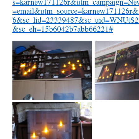
s=karnew171126r&utm_campaign=New
=email&utm_source=karnew171126r&
6&sc_lid=23339487&sc_uid=WNUtS2a
&sc_eh=15b6042b7abb66221#