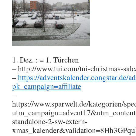
1. Dez. : = 1. Türchen
– http://www.tui.com/tui-christmas-sale
–
https://adventskalender.congstar.de/a
pk_campaign=affiliate
–
https://www.sparwelt.de/kategorien/spe
utm_campaign=advent17&utm_conten
standalone-2-sw-extern-
xmas_kalender&validation=8Hh3GPqu