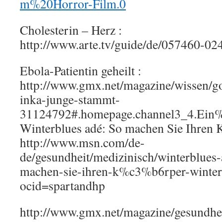
m%20Horror-Film.0
Cholesterin – Herz :
http://www.arte.tv/guide/de/057460-02
Ebola-Patientin geheilt :
http://www.gmx.net/magazine/wissen/go
inka-junge-stammt-
31124792#.homepage.channel3_4.E
Winterblues adé: So machen Sie Ihren Kö
http://www.msn.com/de-
de/gesundheit/medizinisch/winterblue
machen-sie-ihren-k%c3%b6rper-winte
ocid=spartandhp
http://www.gmx.net/magazine/gesundhei