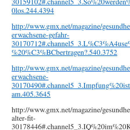
30159102#.channel5_3.So%20werden
0los.244.4394
http://www.gmx.net/magazine/gesundheit
erwachsene-gefahr-
30170712#.channel5_3.L%C3%A4use%
%20%C3%BCbertragen?.540.3752
http://www.gmx.net/magazine/gesundhe
erwachsene-
30170490#.channel5_3.Impfung%20is
am.405.3645
http://www.gmx.net/magazine/gesundhei
alter-fit-
30178446#.channel5_3.IQ%20im%20Ki