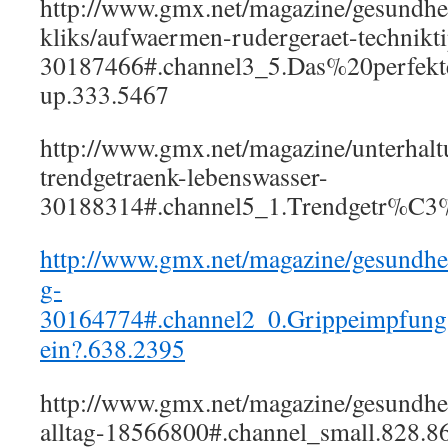
http://www.gmx.net/magazine/gesundhei
kliks/aufwaermen-rudergeraet-technikti
30187466#.channel3_5.Das%20perfe
up.333.5467
http://www.gmx.net/magazine/unterhaltu
trendgetraenk-lebenswasser-
30188314#.channel5_1.Trendgetr%C
http://www.gmx.net/magazine/gesundhe
g-
30164774#.channel2_0.Grippeimpfu
ein?.638.2395
http://www.gmx.net/magazine/gesundhei
alltag-18566800#.channel_small.828.8