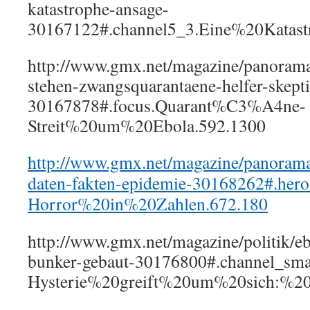
katastrophe-ansage-
30167122#.channel5_3.Eine%20Katas
http://www.gmx.net/magazine/panorama/
stehen-zwangsquarantaene-helfer-skept
30167878#.focus.Quarant%C3%A4ne-
Streit%20um%20Ebola.592.1300
http://www.gmx.net/magazine/panorama
daten-fakten-epidemie-30168262#.her
Horror%20in%20Zahlen.672.180
http://www.gmx.net/magazine/politik/ebo
bunker-gebaut-30176800#.channel_sma
Hysterie%20greift%20um%20sich:%20