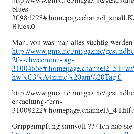
http://www.gmx.net/magazine/gesundhei
blues-
30984228#.homepage.channel_small
Blues.0
Man, von was man alles süchtig werden 
http://www.gmx.net/magazine/gesundheit
20-schwaemme-tag-
31004668#.homepage.channel2_5.Fra
hw%C3%A4mme%20am%20Tag.0
http://www.gmx.net/magazine/gesundhei
erkaeltung-fern-
31008222#.homepage.channel3_4.Hi
Grippeimpfung sinnvoll ??? Ich hab sie j