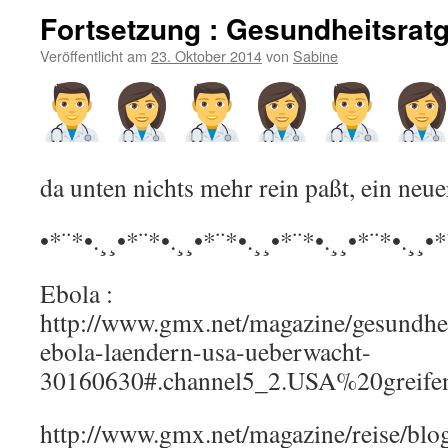
Fortsetzung : Gesundheitsrat
Veröffentlicht am
23. Oktober 2014
von
Sabine
da unten nichts mehr rein paßt, ein neue
•*¨*•.¸¸•*¨*•.¸¸•*¨*•.¸¸•*¨*•.¸¸•*¨*•.¸¸•*
Ebola :
http://www.gmx.net/magazine/gesundhei
ebola-laendern-usa-ueberwacht-
30160630#.channel5_2.USA%20greif
http://www.gmx.net/magazine/reise/blog