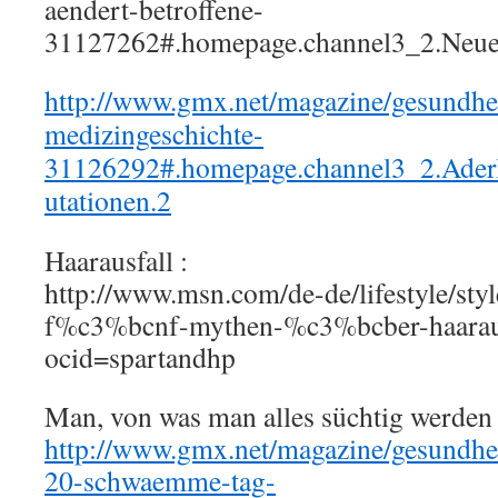
aendert-betroffene-
31127262#.homepage.channel3_2.Neue
http://www.gmx.net/magazine/gesundhe
medizingeschichte-
31126292#.homepage.channel3_2.Ad
utationen.2
Haarausfall :
http://www.msn.com/de-de/lifestyle/sty
f%c3%bcnf-mythen-%c3%bcber-haara
ocid=spartandhp
Man, von was man alles süchtig werden 
http://www.gmx.net/magazine/gesundheit
20-schwaemme-tag-