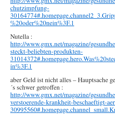
http://www.gmx.net/magazine/gesundhei
chutzimpfung-
30164774#.homepage.channel2_3.Gr
%20oder%20nein%3F.1
Nutella :
http://www.gmx.net/magazine/gesundheit
steckt-beliebten-produkten-
31014372#.homepage.hero.Was%20ste
in%3F.1
aber Geld ist nicht alles – Hauptsache g
´s schwer getroffen :
http://www.gmx.net/magazine/gesundhe
verstoerende-krankheit-beschaeftigt-aer
30995560#.homepage.channel_small.