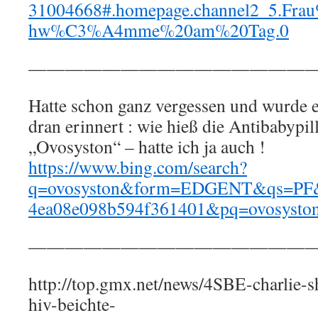
31004668#.homepage.channel2_5.Fra
hw%C3%A4mme%20am%20Tag.0
————————————————
Hatte schon ganz vergessen und wurde 
dran erinnert : wie hieß die Antibabypi
„Ovosyston“ – hatte ich ja auch !
https://www.bing.com/search?
q=ovosyston&form=EDGENT&qs=PF&
4ea08e098b594f361401&pq=ovosysto
————————————————
http://top.gmx.net/news/4SBE-charlie-
hiv-beichte-