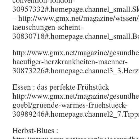
30957332#.homepage.channel_small.
– http://www.gmx.net/magazine/wissen/
taeuschungen-scheint-
30830718#.homepage.channel_small.B
http://www.gmx.net/magazine/gesundhei
haeufiger-herzkrankheiten-maenner-
30873226#.homepage.channel3_3.Her
Essen : das perfekte Frühstück
http://www.gmx.net/magazine/gesundheit
goebl/gruende-warmes-fruehstueck-
30989246#.homepage.channel2_7.
Herbst-Blues :