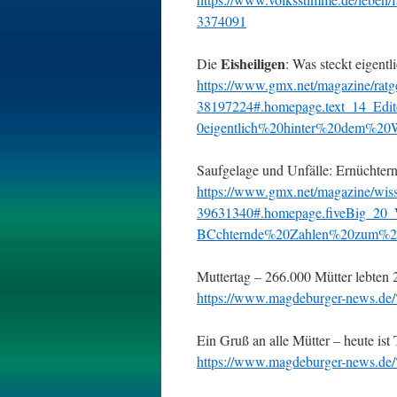
3374091
Eisheiligen
Die
: Was steckt eigent
https://www.gmx.net/magazine/ratge
38197224#.homepage.text_14_Edi
0eigentlich%20hinter%20dem%2
Saufgelage und Unfälle: Ernüchter
https://www.gmx.net/magazine/wisse
39631340#.homepage.fiveBig_2
BCchternde%20Zahlen%20zum%20
Muttertag – 266.000 Mütter lebten
https://www.magdeburger-news.d
Ein Gruß an alle Mütter – heute ist
https://www.magdeburger-news.d