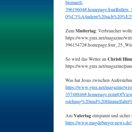
biomuell-
39619604#.homepage.fourBulle
0%C3%A4ndern%20sich%20%E2%
Muttertag
Zum
: Verbraucher woll
https://www.gmx.net/magazine/wirts
39615472#.homepage.four_25_Wi
Christi Him
So wird das Wetter an
https://www.gmx.net/magazine/pano
Was hat Jesus zwischen Aufersteh
https://www.gmx.net/magazine/wisse
35748846#.homepage.pointOfVie
rstehung%20und%20Himmelfahrt%
Vatertag
Am
entspannt und sicher 
https://www.magdeburger-news.d