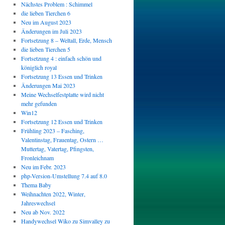
Nächstes Problem : Schimmel
die lieben Tierchen 6
Neu im August 2023
Änderungen im Juli 2023
Fortsetzung 8 – Weltall, Erde, Mensch
die lieben Tierchen 5
Fortsetzung 4 : einfach schön und
königlich royal
Fortsetzung 13 Essen und Trinken
Änderungen Mai 2023
Meine Wechselfestplatte wird nicht
mehr gefunden
Win12
Fortsetzung 12 Essen und Trinken
Frühling 2023 – Fasching,
Valentinstag, Frauentag, Ostern …
Muttertag, Vatertag, Pfingsten,
Fronleichnam
Neu im Febr. 2023
php-Version-Umstellung 7.4 auf 8.0
Thema Baby
Weihnachten 2022, Winter,
Jahreswechsel
Neu ab Nov. 2022
Handywechsel Wiko zu Simvalley zu