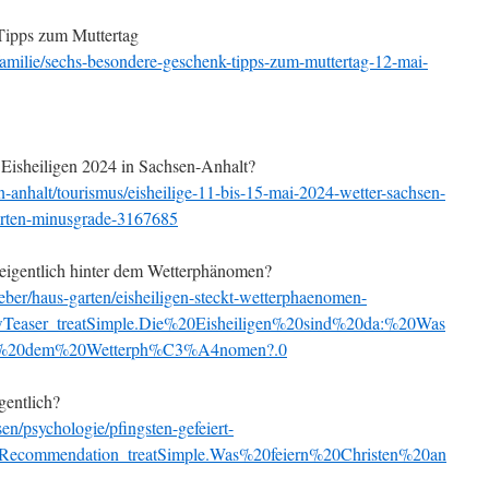
Tipps zum Muttertag
amilie/sechs-besondere-geschenk-tipps-zum-muttertag-12-mai-
 Eisheiligen 2024 in Sachsen-Anhalt?
-anhalt/tourismus/eisheilige-11-bis-15-mai-2024-wetter-sachsen-
arten-minusgrade-3167685
t eigentlich hinter dem Wetterphänomen?
ber/haus-garten/eisheiligen-steckt-wetterphaenomen-
Teaser_treatSimple.Die%20Eisheiligen%20sind%20da:%20Was
ter%20dem%20Wetterph%C3%A4nomen?.0
gentlich?
n/psychologie/pfingsten-gefeiert-
_Recommendation_treatSimple.Was%20feiern%20Christen%20an