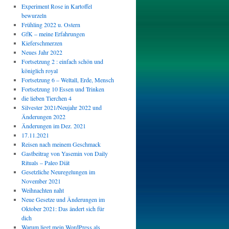
Experiment Rose in Kartoffel
bewurzeln
Frühling 2022 u. Ostern
GfK – meine Erfahrungen
Kieferschmerzen
Neues Jahr 2022
Fortsetzung 2 : einfach schön und
königlich royal
Fortsetzung 6 – Weltall, Erde, Mensch
Fortsetzung 10 Essen und Trinken
die lieben Tierchen 4
Silvester 2021/Neujahr 2022 und
Änderungen 2022
Änderungen im Dez. 2021
17.11.2021
Reisen nach meinem Geschmack
Gastbeitrag von Yasemin von Daily
Rituals – Paleo Diät
Gesetzliche Neuregelungen im
November 2021
Weihnachten naht
Neue Gesetze und Änderungen im
Oktober 2021: Das ändert sich für
dich
Warum liegt mein WordPress als