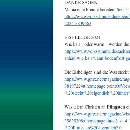
DANKE SAGEN
Mama eine Freude bereiten: Sechs 
https://www.volksstimme.de/leben/f
2024-3839663
EISHEILIGE 2024
Wie kalt – oder warm – werden die
https://www.volksstimme.de/sachsen
anhalt-wie-kalt-wann-bodenfrost-g
Die Eisheiligen sind da: Was steck
https://www.gmx.net/magazine/ratge
38197224#.homepage.pointOfView
%20steckt%20eigentlich%20hin
Pfingsten
Was feiern Christen an
ei
https://www.gmx.net/magazine/wisse
35835208#.homepage.threeList_4
%20Pfingsten%20eigentlich?.0