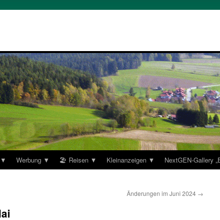
 ▼
Werbung ▼
🏖 Reisen ▼
Kleinanzeigen ▼
NextGEN-Gallery 
Änderungen im Juni 2024
→
ai