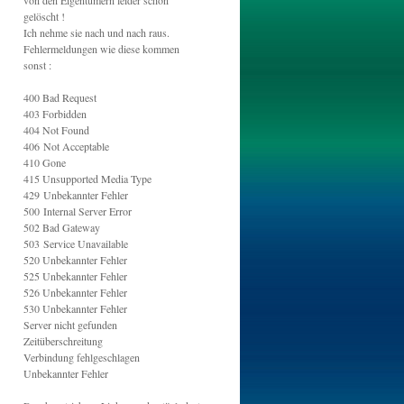
von den Eigentümern leider schon
gelöscht !
Ich nehme sie nach und nach raus.
Fehlermeldungen wie diese kommen
sonst :
400 Bad Request
403 Forbidden
404 Not Found
406
Not Acceptable
410 Gone
415
Unsupported Media Type
429
Unbekannter Fehler
500
Internal Server Error
502
Bad Gateway
503
Service Unavailable
520
Unbekannter Fehler
525
Unbekannter Fehler
526 Unbekannter Fehler
530
Unbekannter Fehler
Server nicht gefunden
Zeitüberschreitung
Verbindung fehlgeschlagen
Unbekannter Fehler