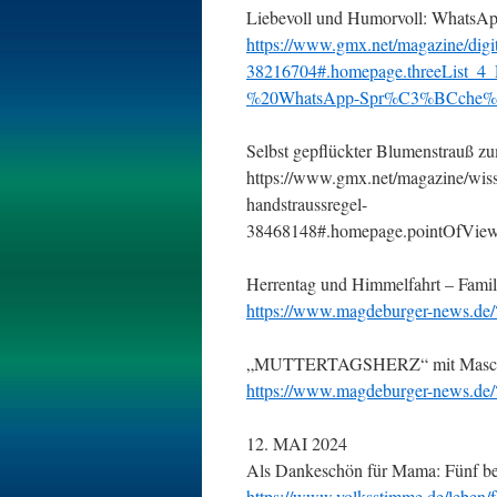
Liebevoll und Humorvoll: WhatsAp
https://www.gmx.net/magazine/digit
38216704#.homepage.threeList_4
%20WhatsApp-Spr%C3%BCche%2
Selbst gepflückter Blumenstrauß zum
https://www.gmx.net/magazine/wiss
handstraussregel-
38468148#.homepage.pointOfVie
Herrentag und Himmelfahrt – Famil
https://www.magdeburger-news.d
„MUTTERTAGSHERZ“ mit Mascarp
https://www.magdeburger-news.d
12. MAI 2024
Als Dankeschön für Mama: Fünf b
https://www.volksstimme.de/leben/