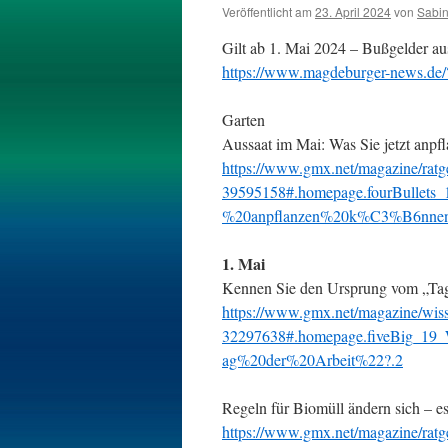
Veröffentlicht am
23. April 2024
von
Sabi
Gilt ab 1. Mai 2024 – Bußgelder au
https://www.magdeburger-news.d
Garten
Aussaat im Mai: Was Sie jetzt anpf
https://www.gmx.net/magazine/ratge
39595158#.homepage.fourBullet
%20anpflanzen%20k%C3%B6nnen
1. Mai
Kennen Sie den Ursprung vom „Tag
https://www.gmx.net/magazine/wisse
32297638#.homepage.fiveBig_1
ag%20der%20Arbeit%22?.2
Regeln für Biomüll ändern sich – e
https://www.gmx.net/magazine/ratge