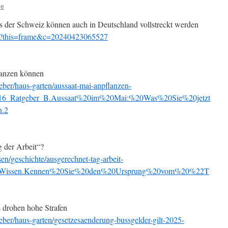
ne
s der Schweiz können auch in Deutschland vollstreckt werden
e/?this=frame&c=20240423065527
lanzen können
ber/haus-garten/aussaat-mai-anpflanzen-
s_16_Ratgeber_B.Aussaat%20im%20Mai:%20Was%20Sie%20jetzt
.2
 der Arbeit“?
n/geschichte/ausgerechnet-tag-arbeit-
9_Wissen.Kennen%20Sie%20den%20Ursprung%20vom%20%22T
s drohen hohe Strafen
ber/haus-garten/gesetzesaenderung-bussgelder-gilt-2025-