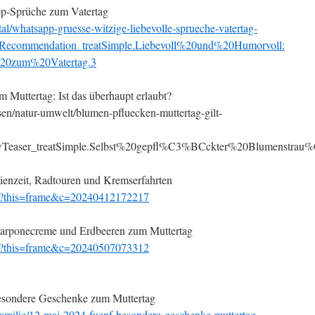
p-Sprüche zum Vatertag
al/whatsapp-gruesse-witzige-liebevolle-sprueche-vatertag-
_Recommendation_treatSimple.Liebevoll%20und%20Humorvoll:
0zum%20Vatertag.3
 Muttertag: Ist das überhaupt erlaubt?
en/natur-umwelt/blumen-pfluecken-muttertag-gilt-
wTeaser_treatSimple.Selbst%20gepfl%C3%BCckter%20Blumenstr
ienzeit, Radtouren und Kremserfahrten
e/?this=frame&c=20240412172217
onecreme und Erdbeeren zum Muttertag
e/?this=frame&c=20240507073312
esondere Geschenke zum Muttertag
familie/12-mai-2024-fuenf-besondere-geschenke-muttertag-