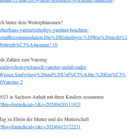
lich hinter dem Wetterphänomen?
ber/haus-garten/eisheilige-gaertner-beachten-
torialRecommendation.Die%20Eisheiligen:%20Was%20steckt%2
0Wetterph%C3%A4nomen?.10
nde Zahlen zum Vatertag
n/psychologie/rausch-vatertag-unfall-endet-
0_Wissen.Saufgelage%20und%20Unf%C3%A4lle:%20Ern%C3%
Vatertag.2
 2023 in Sachsen-Anhalt mit ihren Kindern zusammen
e/?this=frame&cut=1&c=20240420111923
 Tag zu Ehren der Mutter und der Mutterschaft
e/?this=frame&cut=1&c=20240412172231