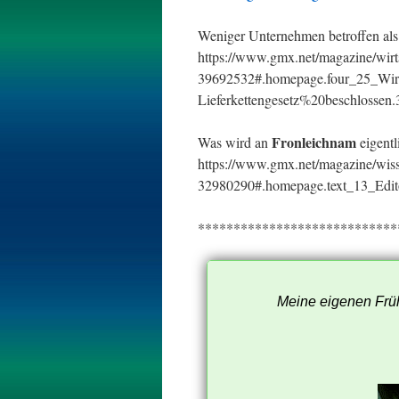
Weniger Unternehmen betroffen als 
https://www.gmx.net/magazine/wirtsc
39692532#.homepage.four_25_Wir
Lieferkettengesetz%20beschlossen.
Fronleichnam
Was wird an
eigentl
https://www.gmx.net/magazine/wiss
32980290#.homepage.text_13_Edi
****************************
Meine eigenen Früh