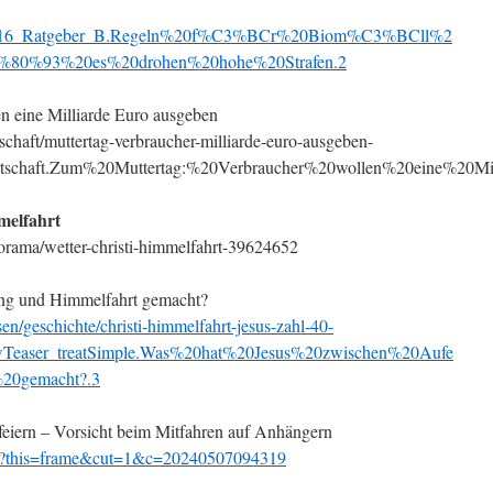
ts_16_Ratgeber_B.Regeln%20f%C3%BCr%20Biom%C3%BCll%2
80%93%20es%20drohen%20hohe%20Strafen.2
en eine Milliarde Euro ausgeben
chaft/muttertag-verbraucher-milliarde-euro-ausgeben-
rtschaft.Zum%20Muttertag:%20Verbraucher%20wollen%20eine%20Mi
melfahrt
rama/wetter-christi-himmelfahrt-39624652
ung und Himmelfahrt gemacht?
n/geschichte/christi-himmelfahrt-jesus-zahl-40-
wTeaser_treatSimple.Was%20hat%20Jesus%20zwischen%20Aufe
20gemacht?.3
feiern – Vorsicht beim Mitfahren auf Anhängern
e/?this=frame&cut=1&c=20240507094319