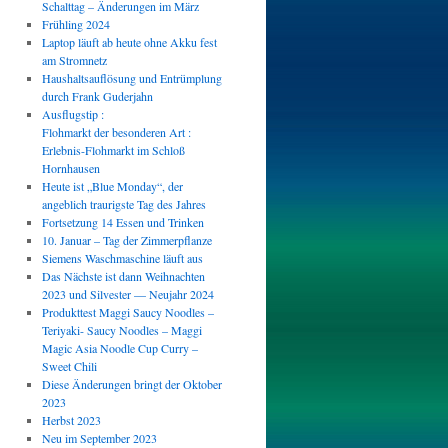
Schalttag – Änderungen im März
Frühling 2024
Laptop läuft ab heute ohne Akku fest
am Stromnetz
Haushaltsauflösung und Entrümplung
durch Frank Guderjahn
Ausflugstip :
Flohmarkt der besonderen Art :
Erlebnis-Flohmarkt im Schloß
Hornhausen
Heute ist „Blue Monday“, der
angeblich traurigste Tag des Jahres
Fortsetzung 14 Essen und Trinken
10. Januar – Tag der Zimmerpflanze
Siemens Waschmaschine läuft aus
Das Nächste ist dann Weihnachten
2023 und Silvester — Neujahr 2024
Produkttest Maggi Saucy Noodles –
Teriyaki- Saucy Noodles – Maggi
Magic Asia Noodle Cup Curry –
Sweet Chili
Diese Änderungen bringt der Oktober
2023
Herbst 2023
Neu im September 2023