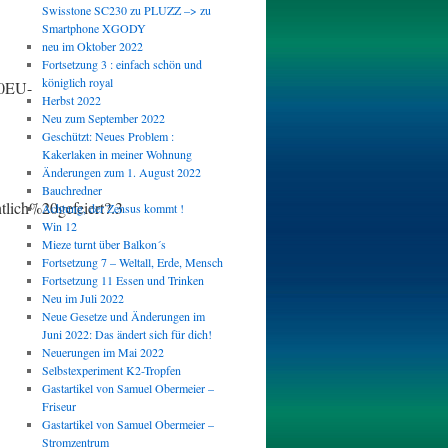
Swisstone SC230 zu PLUZZ –> zu
Smartphone XGODY
neu im Oktober 2022
Fortsetzung 3 : einfach schön und
königlich royal
20EU-
Herbst 2022
Neu zum September 2022
Geschützt: Neues Problem :
Kakerlaken in meiner Wohnung
Änderungen zum 1. August 2022
Bauchredner
ich%20gefeiert?.3
Achtung, der Zensus kommt !
Win 12
Mieze turnt über Balkon´s
Fortsetzung 7 – Weltall, Erde, Mensch
Fortsetzung 11 Essen und Trinken
Neu im Juli 2022
Neue Gesetze und Änderungen im
Juni 2022: Das ändert sich für dich!
Neuerungen im Mai 2022
Selbstexperiment K2-Tropfen
Gastartikel von Samuel Obermeier –
Friseur
Gastartikel von Samuel Obermeier –
Stromzentrum