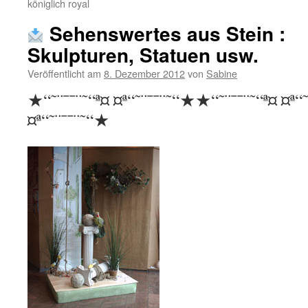
königlich royal
Sehenswertes aus Stein :
Skulpturen, Statuen usw.
Veröffentlicht am
8. Dezember 2012
von
Sabine
★“˜¨¯¯¨˜“ª¤ ¤ª“˜¨¯¯¨˜“★★“˜¨¯¯¨˜“ª¤ ¤ª“
¤ª“˜¨¯¯¨˜“★