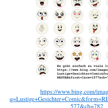
https://www.bing.com/imag
q=Lustige+Gesichter+Comic&form=
577&ch=782