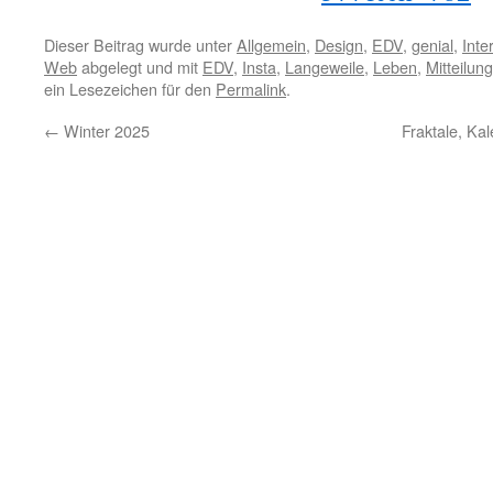
Dieser Beitrag wurde unter
Allgemein
,
Design
,
EDV
,
genial
,
Inte
Web
abgelegt und mit
EDV
,
Insta
,
Langeweile
,
Leben
,
Mitteilung
ein Lesezeichen für den
Permalink
.
←
Winter 2025
Fraktale, Ka