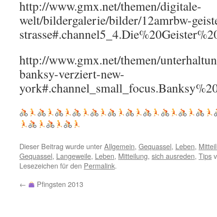
http://www.gmx.net/themen/digitale-
welt/bildergalerie/bilder/12amrbw-geist
strasse#.channel5_4.Die%20Geister
http://www.gmx.net/themen/unterhaltun
banksy-verziert-new-
york#.channel_small_focus.Banksy%
Dieser Beitrag wurde unter
Allgemein
,
Gequassel
,
Leben
,
Mitte
Gequassel
,
Langeweile
,
Leben
,
Mitteilung
,
sich ausreden
,
Tips
v
Lesezeichen für den
Permalink
.
←
Pfingsten 2013