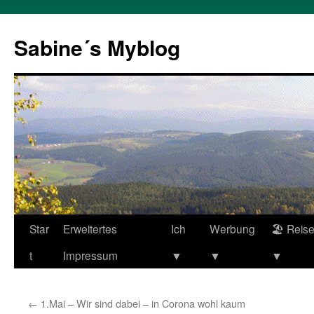
Zum
Inhalt
Sabine´s Myblog
springen
Star
Erweitertes
Ich
Werbung
🏖 Reis
t
Impressum
▼
▼
▼
←
1.Mai – Wir sind dabei – in Corona wohl kaum