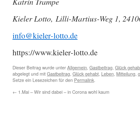
Katrin Trampe
Kieler Lotto
, Lilli-Martius-Weg 1, 2410
info@kieler-lotto.de
https://www.kieler-lotto.de
Dieser Beitrag wurde unter
Allgemein
,
Gastbeitrag
,
Glück gehab
abgelegt und mit
Gastbeitrag
,
Glück gehabt
,
Leben
,
Mitteilung
,
o
Setze ein Lesezeichen für den
Permalink
.
←
1.Mai – Wir sind dabei – in Corona wohl kaum