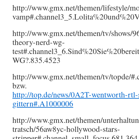
http://www.gmx.net/themen/lifestyle/mo
vamp#.channel3_5.Lolita%20und%20
http://www.gmx.net/themen/tv/shows/9
theory-nerd-wg-
test#.channel3_6.Sind%20Sie%20be
WG?.835.4523
http://www.gmx.net/themen/tv/topde
bzw.
http://top.de/news/0A2T-wentworth-rtl-
gittern#.A1000006
http://www.gmx.net/themen/unterhaltun
tratsch/56aw8yc-hollywood-stars-
stripper#.channel_small_focus.681.364