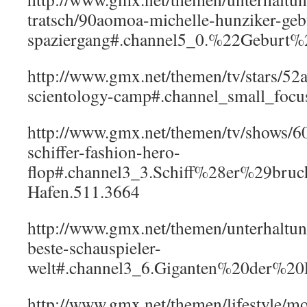
tratsch/90aomoa-michelle-hunziker-geb
spaziergang#.channel5_0.%22Geburt
http://www.gmx.net/themen/tv/stars/52a
scientology-camp#.channel_small_focu
http://www.gmx.net/themen/tv/shows/6
schiffer-fashion-hero-
flop#.channel3_3.Schiff%28er%29b
Hafen.511.3664
http://www.gmx.net/themen/unterhaltu
beste-schauspieler-
welt#.channel3_6.Giganten%20der%20
http://www.gmx.net/themen/lifestyle/m