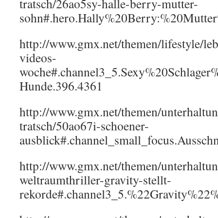
tratsch/26ao5sy-halle-berry-mutter-
sohn#.hero.Hally%20Berry:%20Mutte
http://www.gmx.net/themen/lifestyle/l
videos-
woche#.channel3_5.Sexy%20Schlage
Hunde.396.4361
http://www.gmx.net/themen/unterhaltun
tratsch/50ao67i-schoener-
ausblick#.channel_small_focus.Ausschn
http://www.gmx.net/themen/unterhaltu
weltraumthriller-gravity-stellt-
rekorde#.channel3_5.%22Gravity%22%