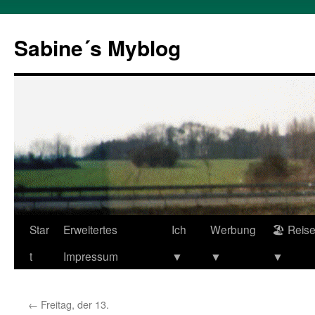
Zum
Inhalt
Sabine´s Myblog
springen
Star
Erweitertes
Ich
Werbung
🏖 Reis
t
Impressum
▼
▼
▼
←
Freitag, der 13.