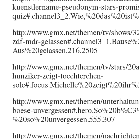
kuenstlername-pseudonym-stars-promi
quiz#.channel3_2.Wie,%20das%20is
http://www.gmx.net/themen/tv/shows/32
zdf-mdr-gelassen#.channel3_1.Baus
Aus%20gelassen.216.2505
http://www.gmx.net/themen/tv/stars/20
hunziker-zeigt-toechterchen-
sole#.focus.Michelle%20zeigt%20ih
http://www.gmx.net/themen/unterhaltung
boese-unvergessen#.hero.So%20b%C
%20so%20unvergessen.555.307
http://www.gmx.net/themen/nachrichte