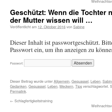
Weihnachtsvo
Geschützt: Wenn die Tochter 
der Mutter wissen will …
Veröffentlicht am
12. Oktober 2016
von
Sabine
Dieser Inhalt ist passwortgeschützt. Bitt
Passwort ein, um ihn anzeigen zu könne
Passwort:
Dieser Beitrag wurde unter
Allgemein
,
Gequassel
,
Leben
,
Sabin
Gedanken
,
Gequassel
,
Leben
,
Meckern
,
Tips
verschlagwortet. S
Permalink
.
←
Schlagfertigkeitstraining
Weihnachtsvo