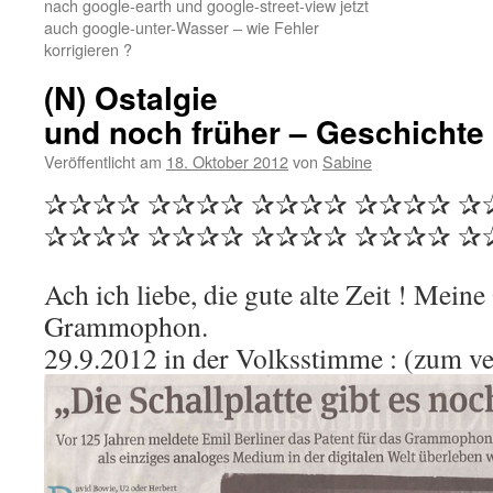
nach google-earth und google-street-view jetzt
auch google-unter-Wasser – wie Fehler
korrigieren ?
(N) Ostalgie
und noch früher – Geschichte
Veröffentlicht am
18. Oktober 2012
von
Sabine
✰✰✰✰ ✰✰✰✰ ✰✰✰✰ ✰✰✰✰ ✰
✰✰✰✰ ✰✰✰✰ ✰✰✰✰ ✰✰✰✰ ✰
Ach ich liebe, die gute alte Zeit ! Mein
Grammophon.
29.9.2012 in der Volksstimme : (zum ve