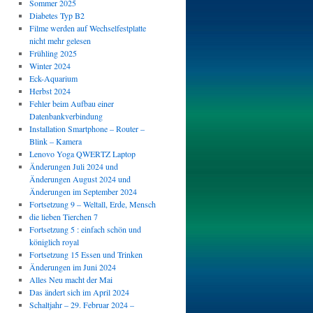
Sommer 2025
Diabetes Typ B2
Filme werden auf Wechselfestplatte
nicht mehr gelesen
Frühling 2025
Winter 2024
Eck-Aquarium
Herbst 2024
Fehler beim Aufbau einer
Datenbankverbindung
Installation Smartphone – Router –
Blink – Kamera
Lenovo Yoga QWERTZ Laptop
Änderungen Juli 2024 und
Änderungen August 2024 und
Änderungen im September 2024
Fortsetzung 9 – Weltall, Erde, Mensch
die lieben Tierchen 7
Fortsetzung 5 : einfach schön und
königlich royal
Fortsetzung 15 Essen und Trinken
Änderungen im Juni 2024
Alles Neu macht der Mai
Das ändert sich im April 2024
Schaltjahr – 29. Februar 2024 –