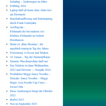
Schalttag – Änderungen im März
Frühling 2024
Laptop läuft ab heute ohne Akku fest
am Stromnetz
Haushaltsauflösung und Entrümplung
durch Frank Guderjahn
Ausflugstip :
Flohmarkt der besonderen Art :
Erlebnis-Flohmarkt im Schloß
Hornhausen
Heute ist „Blue Monday“, der
angeblich traurigste Tag des Jahres
Fortsetzung 14 Essen und Trinken
10. Januar – Tag der Zimmerpflanze
Siemens Waschmaschine läuft aus
Das Nächste ist dann Weihnachten
2023 und Silvester — Neujahr 2024
Produkttest Maggi Saucy Noodles –
Teriyaki- Saucy Noodles – Maggi
Magic Asia Noodle Cup Curry –
Sweet Chili
Diese Änderungen bringt der Oktober
2023
Herbst 2023
Neu im September 2023