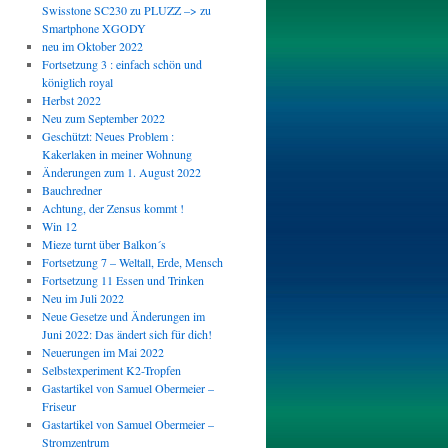
Swisstone SC230 zu PLUZZ –> zu
Smartphone XGODY
neu im Oktober 2022
Fortsetzung 3 : einfach schön und
königlich royal
Herbst 2022
Neu zum September 2022
Geschützt: Neues Problem :
Kakerlaken in meiner Wohnung
Änderungen zum 1. August 2022
Bauchredner
Achtung, der Zensus kommt !
Win 12
Mieze turnt über Balkon´s
Fortsetzung 7 – Weltall, Erde, Mensch
Fortsetzung 11 Essen und Trinken
Neu im Juli 2022
Neue Gesetze und Änderungen im
Juni 2022: Das ändert sich für dich!
Neuerungen im Mai 2022
Selbstexperiment K2-Tropfen
Gastartikel von Samuel Obermeier –
Friseur
Gastartikel von Samuel Obermeier –
Stromzentrum