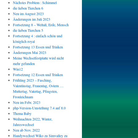
Nächstes Problem : Schimmel
die lieben Tierchen 6
Neu im August 2023
Änderungen im Juli 2023
Fortsetzung 8 – Weltall, Erde, Mensch
die lieben Tierchen 5
Fortsetzung 4 : einfach schön und
königlich royal
Fortsetzung 13 Essen und Trinken
Änderungen Mai 2023
Meine Wechselfestplatte wird nicht
mehr gefunden
Win12
Fortsetzung 12 Essen und Trinken
Frühling 2023 – Fasching,
Valentinstag, Frauentag, Ostern …
Muttertag, Vatertag, Pfingsten,
Fronleichnam
Neu im Febr. 2023
php-Version-Umstellung 7.4 auf 8.0
Thema Baby
Weihnachten 2022, Winter,
Jahreswechsel
Neu ab Nov. 2022
Handywechsel Wiko zu Simvalley zu