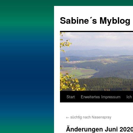
Zum
Inhalt
Sabine´s Myblog
springen
Start
Erweitertes Impressum
Ich
←
süchtig nach Nasenspray
Änderungen Juni 202