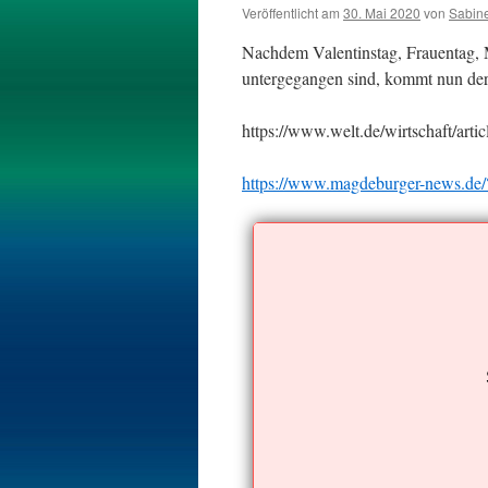
Veröffentlicht am
30. Mai 2020
von
Sabin
Nachdem Valentinstag, Frauentag, M
untergegangen sind, kommt nun der
https://www.welt.de/wirtschaft/art
https://www.magdeburger-news.d