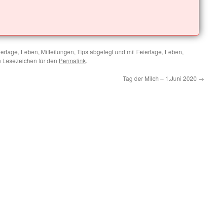
iertage
,
Leben
,
Mitteilungen
,
Tips
abgelegt und mit
Feiertage
,
Leben
,
n Lesezeichen für den
Permalink
.
Tag der Milch – 1.Juni 2020
→