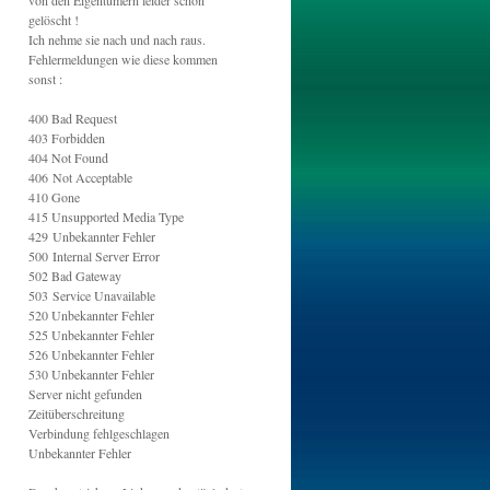
von den Eigentümern leider schon
gelöscht !
Ich nehme sie nach und nach raus.
Fehlermeldungen wie diese kommen
sonst :
400 Bad Request
403 Forbidden
404 Not Found
406
Not Acceptable
410 Gone
415
Unsupported Media Type
429
Unbekannter Fehler
500
Internal Server Error
502
Bad Gateway
503
Service Unavailable
520
Unbekannter Fehler
525
Unbekannter Fehler
526 Unbekannter Fehler
530
Unbekannter Fehler
Server nicht gefunden
Zeitüberschreitung
Verbindung fehlgeschlagen
Unbekannter Fehler