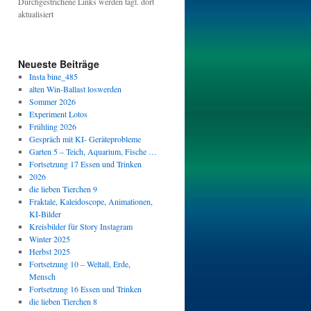
Durchgestrichene Links werden tägl. dort
aktualisiert
Neueste Beiträge
Insta bine_485
alten Win-Ballast loswerden
Sommer 2026
Experiment Lotos
Frühling 2026
Gespräch mit KI- Geräteprobleme
Garten 5 – Teich, Aquarium, Fische …
Fortsetzung 17 Essen und Trinken
2026
die lieben Tierchen 9
Fraktale, Kaleidoscope, Animationen,
KI-Bilder
Kreisbilder für Story Instagram
Winter 2025
Herbst 2025
Fortsetzung 10 – Weltall, Erde,
Mensch
Fortsetzung 16 Essen und Trinken
die lieben Tierchen 8