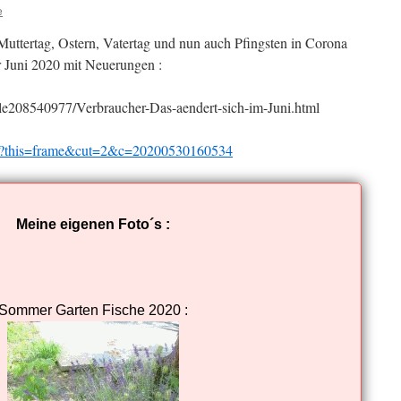
e
uttertag, Ostern, Vatertag und nun auch Pfingsten in Corona
 Juni 2020 mit Neuerungen :
icle208540977/Verbraucher-Das-aendert-sich-im-Juni.html
e/?this=frame&cut=2&c=20200530160534
Meine eigenen Foto´s :
Sommer Garten Fische 2020 :