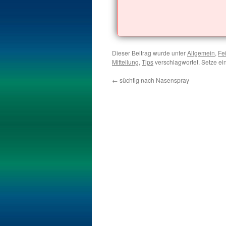
Dieser Beitrag wurde unter
Allgemein
,
Fe
Mitteilung
,
Tips
verschlagwortet. Setze ei
←
süchtig nach Nasenspray