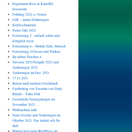
Experiment Rose in Kartoffel
bewurzeln
Frühling 2022 u. Ostern
GfK – meine Erfahrungen
Kieferschmerzen
Neues Jahr 2022
Fortsetzung 2 : einfach schön und
königlich royal
Fortsetzung 6 – Weltall, Erde, Mensch
Fortsetzung 10 Essen und Trinken
die lieben Tierchen 4
Silvester 2021/Neujahr 2022 und
Änderungen 2022
Änderungen im Dez. 2021
17.11.2021
Reisen nach meinem Geschmack
Gastbeitrag von Yasemin von Daily
Rituals – Paleo Diät
Gesetzliche Neuregelungen im
November 2021
Weihnachten naht
Neue Gesetze und Änderungen im
Oktober 2021: Das ändert sich für
dich
Warum liegt mein WordPress als