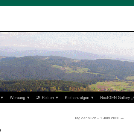
 ▼
Werbung ▼
🏖 Reisen ▼
Kleinanzeigen ▼
NextGEN-Gallery 
Tag der Milch – 1.Juni 2020
→
0