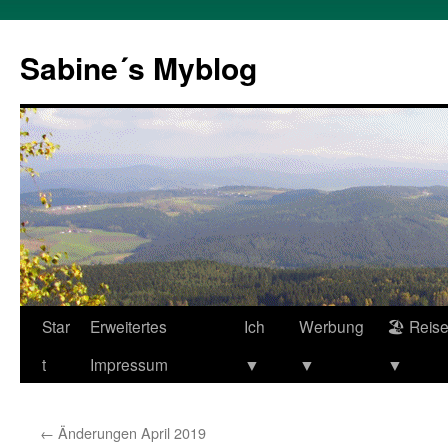
Zum
Inhalt
Sabine´s Myblog
springen
Star
Erweitertes
Ich
Werbung
🏖 Reis
t
Impressum
▼
▼
▼
←
Änderungen April 2019