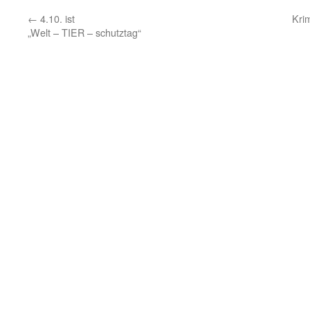
←
4.10. ist
Kri
„Welt – TIER – schutztag“