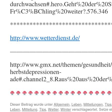
durchwachsen#.hero.Geht%20der%20S
Fr%C3%BChling%20weiter?.576.346
*******************************
http://www.wetterdienst.de/
————————————————
http://www.gmx.net/themen/gesundheit/
herbstdepressionen-
ade#.channel2_8.Raus%20aus%20der%2
Dieser Beitrag wurde unter
Allgemein
,
Leben
,
Mitteilungen
,
Tips
Leben
,
Mitteilung
,
Tips
,
Wetter
,
Winter
verschlagwortet. Setze e