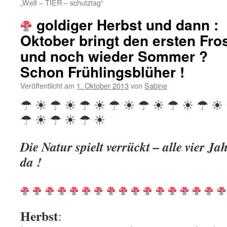
„Welt – TIER – schutztag“
goldiger Herbst und dann :
Oktober bringt den ersten Fro
und noch wieder Sommer ?
Schon Frühlingsblüher !
Veröffentlicht am
1. Oktober 2013
von
Sabine
☂ ☀ ☂ ☀ ☂ ☀ ☂ ☀ ☂ ☀ ☂ ☀ ☂ ☀
☂ ☀ ☂ ☀ ☂ ☀
Die Natur spielt verrückt – alle vier Ja
da !
Herbst
: