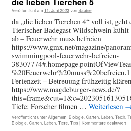
die lieben Tierchen 5
6
Veröffentlicht am
11. Juni 2023
von
Sabine
da „die lieben Tierchen 4“ voll ist, geht e
Tierischer Badegast Wildschwein kühlt
ab – Feuerwehr muss befreien
https://www.gmx.net/magazine/panoram
swimmingpool-feuerwehr-befreien-
38307774#.homepage.pointOfViewTe
%20Feuerwehr%20muss%20befreien.1 H
Ferienzeit – Betreuung frühzeitig kläre
https://www.magdeburger-news.de/?
this=frame&cut=1&c=20230516130516
Tiefe: Forscher filmen …
Weiterlesen
Veröffentlicht unter
Allgemein
,
Biologie
,
Garten
,
Leben
,
Teich
,
T
für
Biologie
,
Garten
,
Leben
,
Tiere
,
Tips
|
Kommentare deaktiviert
di