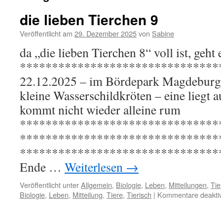
die lieben Tierchen 9
Veröffentlicht am
29. Dezember 2025
von
Sabine
da „die lieben Tierchen 8“ voll ist, geht e
*******************************
22.12.2025 – im Bördepark Magdeburg 
kleine Wasserschildkröten – eine liegt
kommt nicht wieder alleine rum
*******************************
*******************************
*******************************
Ende …
Weiterlesen
→
Veröffentlicht unter
Allgemein
,
Biologie
,
Leben
,
Mitteilungen
,
Tie
Biologie
,
Leben
,
Mitteilung
,
Tiere
,
Tierisch
|
Kommentare deaktiv