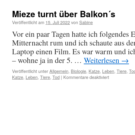
li
Ti
Mieze turnt über Balkon´s
5
Veröffentlicht am
15. Juli 2022
von
Sabine
Vor ein paar Tagen hatte ich folgendes E
Mitternacht rum und ich schaute aus d
Laptop einen Film. Es war warm und ich
– wohne ja in der 5. …
Weiterlesen
→
Veröffentlicht unter
Allgemein
,
Biologie
,
Katze
,
Leben
,
Tiere
,
To
für
Katze
,
Leben
,
Tiere
,
Tod
|
Kommentare deaktiviert
Mieze
turnt
über
Balkon
´s