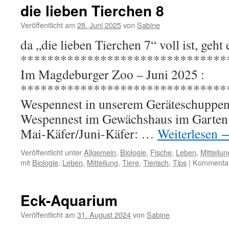
die lieben Tierchen 8
Veröffentlicht am
28. Juni 2025
von
Sabine
da „die lieben Tierchen 7“ voll ist, geht e
*******************************
Im Magdeburger Zoo – Juni 2025 :
*******************************
Wespennest in unserem Geräteschuppen 
Wespennest im Gewächshaus im Garten :
Mai-Käfer/Juni-Käfer: …
Weiterlesen
Veröffentlicht unter
Allgemein
,
Biologie
,
Fische
,
Leben
,
Mitteilu
mit
Biologie
,
Leben
,
Mitteilung
,
Tiere
,
Tierisch
,
Tips
|
Kommentare
Eck-Aquarium
Veröffentlicht am
31. August 2024
von
Sabine