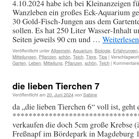
4.10.2024 habe ich bei Kleinanzeigen f
Wanzleben ein großes Eck-Aquarium gek
30 Gold-Fisch-Jungen aus dem Gartente
sollen. Es hat 250 Liter Wasser-Inhalt u
Seiten jeweils 90 cm und …
Weiterlese
Veröffentlicht unter
Allgemein
,
Aquarium
,
Biologie
,
Erfahrungen
Mitteilungen
,
Pflanzen
,
schön
,
Teich
,
Tiere
,
Tips
|
Verschlagwort
Garten
,
Leben
,
Mitteilung
,
Pflanzen
,
schön
,
Teich
|
Kommentare d
die lieben Tierchen 7
Veröffentlicht am
20. Juni 2024
von
Sabine
da „die lieben Tierchen 6“ voll ist, geht e
*******************************
verkaufen die doch 5cm große Krebse 
Freßnapf im Bördepark in Magdeburg 1