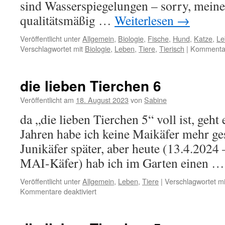
sind Wasserspiegelungen – sorry, meine
qualitätsmäßig …
Weiterlesen
→
Veröffentlicht unter
Allgemein
,
Biologie
,
Fische
,
Hund
,
Katze
,
Le
Verschlagwortet mit
Biologie
,
Leben
,
Tiere
,
Tierisch
|
Kommentar
die lieben Tierchen 6
Veröffentlicht am
18. August 2023
von
Sabine
da „die lieben Tierchen 5“ voll ist, geht 
Jahren habe ich keine Maikäfer mehr ge
Junikäfer später, aber heute (13.4.2024 –
MAI-Käfer) hab ich im Garten einen 
Veröffentlicht unter
Allgemein
,
Leben
,
Tiere
|
Verschlagwortet mi
für
Kommentare deaktiviert
die
lieben
Tierchen