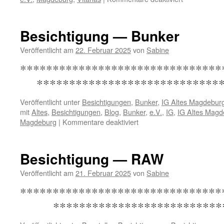
Besichtigung
—
Vitanas
Besichtigung — Bunker
Veröffentlicht am
22. Februar 2025
von
Sabine
*****************************
*****************************
Veröffentlicht unter
Besichtigungen
,
Bunker
,
IG Altes Magdeburg
mit
Altes
,
Besichtigungen
,
Blog
,
Bunker
,
e.V.
,
IG
,
IG Altes Magd
für
Magdeburg
|
Kommentare deaktiviert
Besichtigung
—
Bunker
Besichtigung — RAW
Veröffentlicht am
21. Februar 2025
von
Sabine
******************************
***************************