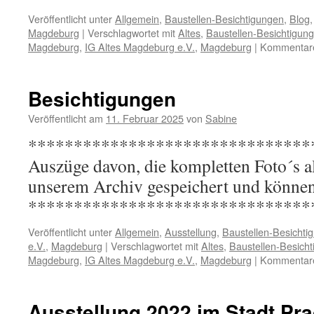
Veröffentlicht unter
Allgemein
,
Baustellen-Besichtigungen
,
Blog
Magdeburg
|
Verschlagwortet mit
Altes
,
Baustellen-Besichtigun
Magdeburg
,
IG Altes Magdeburg e.V.
,
Magdeburg
|
Kommentare 
Besichtigungen
Veröffentlicht am
11. Februar 2025
von
Sabine
********************************* 
Auszüge davon, die kompletten Foto´s all
unserem Archiv gespeichert und können
*******************************
Veröffentlicht unter
Allgemein
,
Ausstellung
,
Baustellen-Besichti
e.V.
,
Magdeburg
|
Verschlagwortet mit
Altes
,
Baustellen-Besich
Magdeburg
,
IG Altes Magdeburg e.V.
,
Magdeburg
|
Kommentare 
Ausstellung 2022 im Stadt Pr