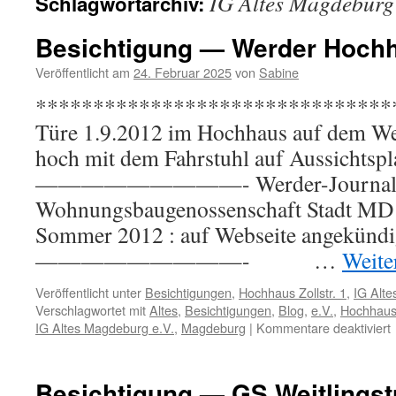
IG Altes Magdeburg 
Schlagwortarchiv:
Besichtigung — Werder Hochha
Veröffentlicht am
24. Februar 2025
von
Sabine
*********************************
Türe 1.9.2012 im Hochhaus auf dem Werd
hoch mit dem Fahrstuhl auf Aussichtspl
—————————- Werder-Journal 
Wohnungsbaugenossenschaft Stadt MD 
Sommer 2012 : auf Webseite angekündig
—————————- …
Weite
Veröffentlicht unter
Besichtigungen
,
Hochhaus Zollstr. 1
,
IG Alte
Verschlagwortet mit
Altes
,
Besichtigungen
,
Blog
,
e.V.
,
Hochhaus 
f
IG Altes Magdeburg e.V.
,
Magdeburg
|
Kommentare deaktiviert
B
Besichtigung — GS Weitlingst