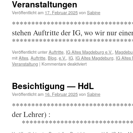
Veranstaltungen
Elbauenpar
beim
Veröffentlicht am
17. Februar 2025
von
Sabine
Erntedankfe
*********************************
stehen Auftritte der IG, wo wir nur eine
*******************************
Veröffentlicht unter
Auftritte
,
IG Altes Magdeburg e.V.
,
Magdebu
mit
Altes
,
Auftritte
,
Blog
,
e.V.
,
IG
,
IG Altes Magdeburg
,
IG Altes
für
Veranstaltung
|
Kommentare deaktiviert
Veranstaltungen
Besichtigung — HdL
Veröffentlicht am
16. Februar 2025
von
Sabine
********************************
der Lehr
*****************************