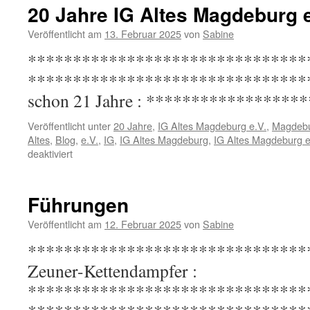
20 Jahre IG Altes Magdeburg e
Veröffentlicht am
13. Februar 2025
von
Sabine
*******************************
********************************* 
schon 21 Jahre : *****************
Veröffentlicht unter
20 Jahre
,
IG Altes Magdeburg e.V.
,
Magdeb
Altes
,
Blog
,
e.V.
,
IG
,
IG Altes Magdeburg
,
IG Altes Magdeburg e
für
deaktiviert
20
Jahre
IG
Führungen
Altes
Magdeburg
Veröffentlicht am
12. Februar 2025
von
Sabine
e.V.
*********************************
Zeuner-Kettendampfer :
*******************************