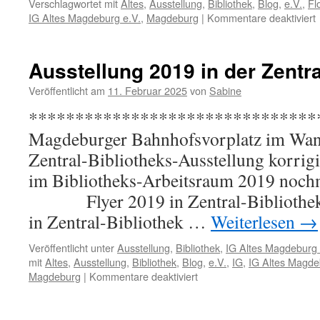
Verschlagwortet mit
Altes
,
Ausstellung
,
Bibliothek
,
Blog
,
e.V.
,
Fl
f
IG Altes Magdeburg e.V.
,
Magdeburg
|
Kommentare deaktiviert
A
i
d
Ausstellung 2019 in der Zentra
F
B
Veröffentlicht am
11. Februar 2025
von
Sabine
*********************************
Magdeburger Bahnhofsvorplatz im Wan
Zentral-Bibliotheks-Ausstellung korrigi
im Bibliotheks-Arbeitsraum 201
Flyer 2019 in Zentral-Bibliothek 
in Zentral-Bibliothek …
Weiterlesen
→
Veröffentlicht unter
Ausstellung
,
Bibliothek
,
IG Altes Magdeburg 
mit
Altes
,
Ausstellung
,
Bibliothek
,
Blog
,
e.V.
,
IG
,
IG Altes Magde
für
Magdeburg
|
Kommentare deaktiviert
Ausstellung
2019
in