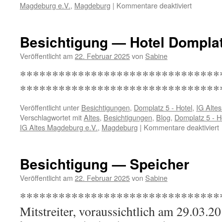
für
Magdeburg e.V.
,
Magdeburg
|
Kommentare deaktiviert
Besichtig
—
Brauerei
Besichtigung — Hotel Domplat
Veröffentlicht am
22. Februar 2025
von
Sabine
*****************************
*******************************
Veröffentlicht unter
Besichtigungen
,
Domplatz 5 - Hotel
,
IG Alte
Verschlagwortet mit
Altes
,
Besichtigungen
,
Blog
,
Domplatz 5 - H
f
IG Altes Magdeburg e.V.
,
Magdeburg
|
Kommentare deaktiviert
B
H
Besichtigung — Speicher
Veröffentlicht am
22. Februar 2025
von
Sabine
*********************************
Mitstreiter, voraussichtlich am 29.03.