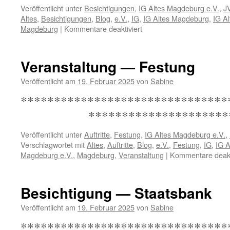
Veröffentlicht unter
Besichtigungen
,
IG Altes Magdeburg e.V.
,
J
Altes
,
Besichtigungen
,
Blog
,
e.V.
,
IG
,
IG Altes Magdeburg
,
IG A
für
Magdeburg
|
Kommentare deaktiviert
Besichtigung
—
JVA
Veranstaltung — Festung
Veröffentlicht am
19. Februar 2025
von
Sabine
*****************************
************************
Veröffentlicht unter
Auftritte
,
Festung
,
IG Altes Magdeburg e.V.
,
Verschlagwortet mit
Altes
,
Auftritte
,
Blog
,
e.V.
,
Festung
,
IG
,
IG 
Magdeburg e.V.
,
Magdeburg
,
Veranstaltung
|
Kommentare deakt
Besichtigung — Staatsbank
Veröffentlicht am
19. Februar 2025
von
Sabine
*****************************