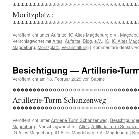
********************************
Moritzplat
*******************************
Veröffentlicht unter
Auftritte
,
IG Altes Magdeburg e.V.
,
Magdebu
Verschlagwortet mit
Altes
,
Auftritte
,
Blog
,
e.V.
,
IG
,
IG Altes Mag
Magdeburg
,
Moritzplatz
,
Veranstaltung
|
Kommentare deaktivier
Besichtigung — Artillerie-Tu
Veröffentlicht am
18. Februar 2025
von
Sabine
********************************
Artillerie-Turm Sch
*******************************
Veröffentlicht unter
Artillerie-Turm Schanzenweg
,
Besichtigunge
Magdeburg
|
Verschlagwortet mit
Altes
,
Artillerie-Turm Schanz
IG Altes Magdeburg
,
IG Altes Magdeburg e.V.
,
Magdeburg
|
Kom