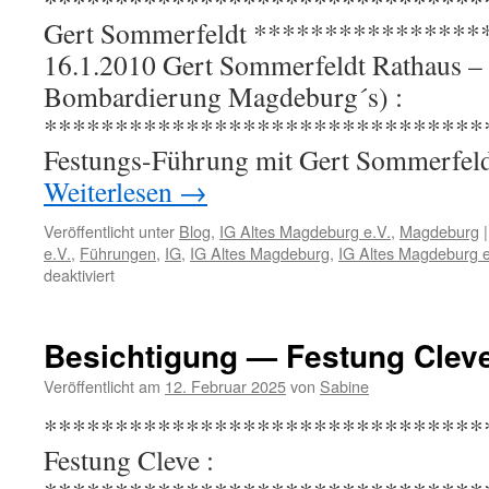
********************************
Gert Sommerfeldt ***************
16.1.2010 Gert Sommerfeldt Rathaus – P
Bombardierung Magdeburg´
*********************************
Festungs-Führung mit Gert So
Weiterlesen
→
Veröffentlicht unter
Blog
,
IG Altes Magdeburg e.V.
,
Magdeburg
|
e.V.
,
Führungen
,
IG
,
IG Altes Magdeburg
,
IG Altes Magdeburg e
für
deaktiviert
Führungen
Besichtigung — Festung Clev
Veröffentlicht am
12. Februar 2025
von
Sabine
********************************
Festung C