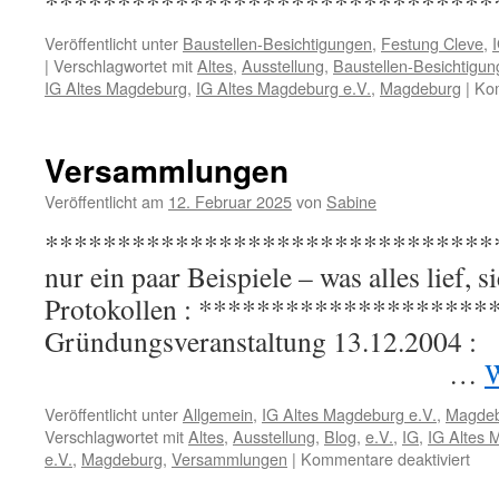
*******************************
Veröffentlicht unter
Baustellen-Besichtigungen
,
Festung Cleve
,
|
Verschlagwortet mit
Altes
,
Ausstellung
,
Baustellen-Besichtigu
IG Altes Magdeburg
,
IG Altes Magdeburg e.V.
,
Magdeburg
|
Kom
Versammlungen
Veröffentlicht am
12. Februar 2025
von
Sabine
********************************* 
nur ein paar Beispiele – was alles lief, 
Protokollen : *******************
Gründungsveranstaltung 
…
W
Veröffentlicht unter
Allgemein
,
IG Altes Magdeburg e.V.
,
Magde
Verschlagwortet mit
Altes
,
Ausstellung
,
Blog
,
e.V.
,
IG
,
IG Altes 
für
e.V.
,
Magdeburg
,
Versammlungen
|
Kommentare deaktiviert
Ver