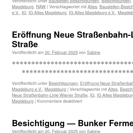
Veröffentlicht unter
Baustellen-Besichtigungen
,
Besichtigungen
,
Magdeburg
,
RAW
|
Verschlagwortet mit
Altes
,
Baustellen-Besic
e.V.
,
IG
,
IG Altes Magdeburg
,
IG Altes Magdeburg e.V.
,
Magdeb
Eröffnung Neue Straßenbahn-L
Straße
Veröffentlicht am
20. Februar 2025
von
Sabine
****************************
*****************************
Veröffentlicht unter
Besichtigungen
,
Eröffnung Neue Straßenbah
Magdeburg e.V.
,
Magdeburg
|
Verschlagwortet mit
Altes
,
Besich
Neue Straßenbahn-Linie Wiener Straße
,
IG
,
IG Altes Magdebur
für
Magdeburg
|
Kommentare deaktiviert
Eröffnung
Neue
Straßenbahn-
Besichtigung — Bunker Ferme
Linie
Wiener
Veröffentlicht am
20. Februar 2025
von
Sabine