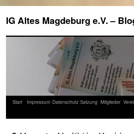
Zum
Inhalt
IG Altes Magdeburg e.V. – Blo
springen
Start
Impressum
Datenschutz
Satzung
Mitglieder
Verei