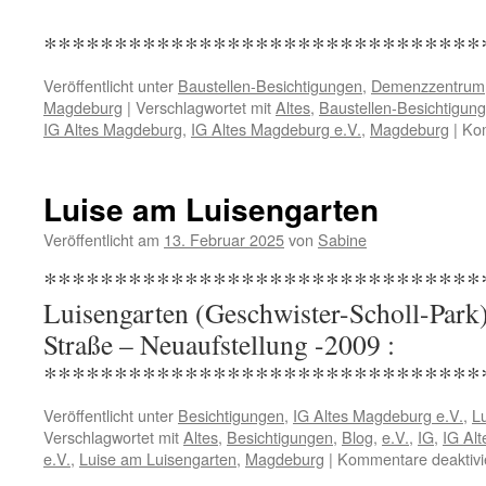
*******************************
Veröffentlicht unter
Baustellen-Besichtigungen
,
Demenzzentrum
Magdeburg
|
Verschlagwortet mit
Altes
,
Baustellen-Besichtigun
IG Altes Magdeburg
,
IG Altes Magdeburg e.V.
,
Magdeburg
|
Kom
Luise am Luisengarten
Veröffentlicht am
13. Februar 2025
von
Sabine
********************************
Luisengarten (Geschwister-Scholl-Park
Straße – Neuaufstellung -
*******************************
Veröffentlicht unter
Besichtigungen
,
IG Altes Magdeburg e.V.
,
L
Verschlagwortet mit
Altes
,
Besichtigungen
,
Blog
,
e.V.
,
IG
,
IG Al
e.V.
,
Luise am Luisengarten
,
Magdeburg
|
Kommentare deaktivi