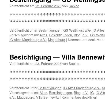
Z
Veröffentlicht am
23. Februar 2025
von
Sabine
***************************
*******************************
Veröffentlicht unter
Besichtigungen
,
GS Weitlingstraße
,
IG Alte
Verschlagwortet mit
Altes
,
Besichtigungen
,
Blog
,
e.V.
,
GS Weitli
f
IG Altes Magdeburg e.V.
,
Magdeburg
|
Kommentare deaktiviert
B
Besichtigung — Villa Bennewi
W
Veröffentlicht am
23. Februar 2025
von
Sabine
*****************************
*******************************
Veröffentlicht unter
Besichtigungen
,
IG Altes Magdeburg e.V.
,
M
Verschlagwortet mit
Altes
,
Besichtigungen
,
Blog
,
e.V.
,
IG
,
IG Al
für
e.V.
,
Magdeburg
,
Villa Bennewitz
|
Kommentare deaktiviert
Besi