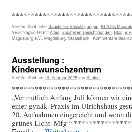
*******************************
Veröffentlicht unter
Baustellen-Besichtigungen
,
IG Altes Magdeb
Verschlagwortet mit
Altes
,
Baustellen-Besichtigungen
,
Blog
,
e.V
Magdeburg e.V.
,
Magdeburg
,
Staatsbank
|
Kommentare deaktivi
Ausstellung :
Kinderwunschzentrum
Veröffentlicht am
19. Februar 2025
von
Sabine
*********************************
„Vermutlich Anfang Juli können wir eine
einer gynäk. Praxis im Ulrichshaus gesta
20. Aufnahmen eingereicht und wenn di
grünes Licht. Mfg “ *************
Email : …
Weiterlesen
→