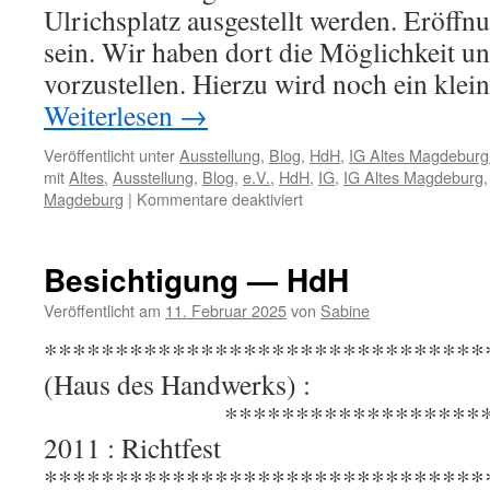
Ulrichsplatz ausgestellt werden. Eröff
sein. Wir haben dort die Möglichkeit u
vorzustellen. Hierzu wird noch ein kle
Weiterlesen
→
Veröffentlicht unter
Ausstellung
,
Blog
,
HdH
,
IG Altes Magdeburg
mit
Altes
,
Ausstellung
,
Blog
,
e.V.
,
HdH
,
IG
,
IG Altes Magdeburg
für
Magdeburg
|
Kommentare deaktiviert
Ausstellung
:
IBA
Besichtigung — HdH
2013
Veröffentlicht am
11. Februar 2025
von
Sabine
********************************
(Haus des Hand
**********************
2011 : Richtfest
*******************************