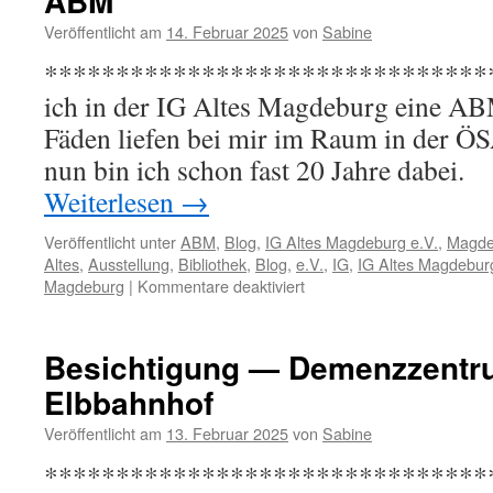
ABM
Veröffentlicht am
14. Februar 2025
von
Sabine
*********************************
ich in der IG Altes Magdeburg eine ABM
Fäden liefen bei mir im Raum in der Ö
nun bin ich schon fast 20 Ja
Weiterlesen
→
Veröffentlicht unter
ABM
,
Blog
,
IG Altes Magdeburg e.V.
,
Magde
Altes
,
Ausstellung
,
Bibliothek
,
Blog
,
e.V.
,
IG
,
IG Altes Magdebur
für
Magdeburg
|
Kommentare deaktiviert
ABM
Besichtigung — Demenzzent
Elbbahnhof
Veröffentlicht am
13. Februar 2025
von
Sabine
*****************************