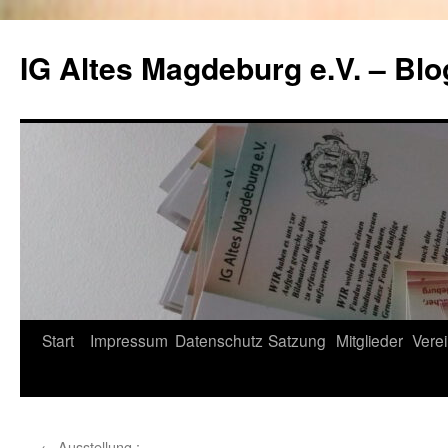
Zum
Inhalt
IG Altes Magdeburg e.V. – Blo
springen
Start
Impressum
Datenschutz
Satzung
Mitglieder
Verei
←
Ausstellung :