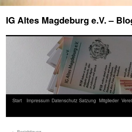
Zum
Inhalt
IG Altes Magdeburg e.V. – Blo
springen
Start
Impressum
Datenschutz
Satzung
Mitglieder
Verei
←
Besichtigung —