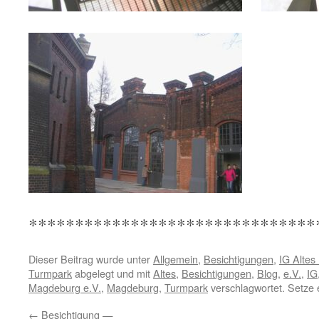
*******************************
Dieser Beitrag wurde unter
Allgemein
,
Besichtigungen
,
IG Altes
Turmpark
abgelegt und mit
Altes
,
Besichtigungen
,
Blog
,
e.V.
,
IG
Magdeburg e.V.
,
Magdeburg
,
Turmpark
verschlagwortet. Setze 
←
Besichtigung —