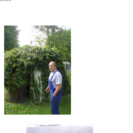
*****