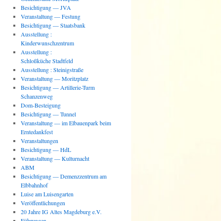
Besichtigung — JVA
Veranstaltung — Festung
Besichtigung — Staatsbank
Ausstellung :
Kinderwunschzentrum
Ausstellung :
Schloßküche Stadtfeld
Ausstellung : Steinigstraße
Veranstaltung — Moritzplatz
Besichtigung — Artillerie-Turm
Schanzenweg
Dom-Besteigung
Besichtigung — Tunnel
Veranstaltung — im Elbauenpark beim
Erntedankfest
Veranstaltungen
Besichtigung — HdL
Veranstaltung — Kulturnacht
ABM
Besichtigung — Demenzzentrum am
Elbbahnhof
Luise am Luisengarten
Veröffentlichungen
20 Jahre IG Altes Magdeburg e.V.
Führungen