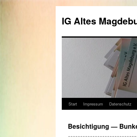
Zum
Inhalt
IG Altes Magdebu
springen
Start
Impressum
Datenschutz
Besichtigung — Bunk