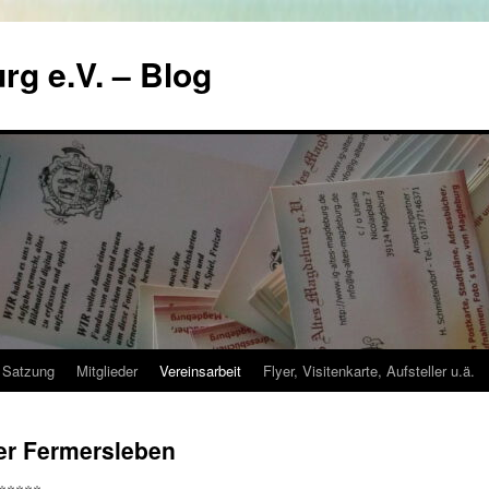
rg e.V. – Blog
Satzung
Mitglieder
Vereinsarbeit
Flyer, Visitenkarte, Aufsteller u.ä.
er Fermersleben