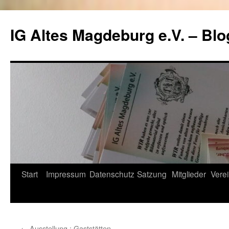
Zum
Inhalt
IG Altes Magdeburg e.V. – Blo
springen
Start
Impressum
Datenschutz
Satzung
Mitglieder
Verei
←
Ausstellung : Gaststätten