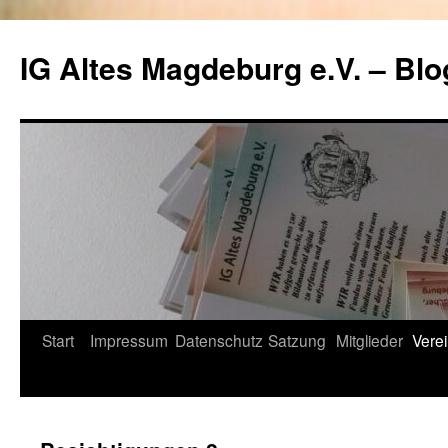
Zum
Inhalt
IG Altes Magdeburg e.V. – Blo
springen
Start
Impressum
Datenschutz
Satzung
Mitglieder
Verei