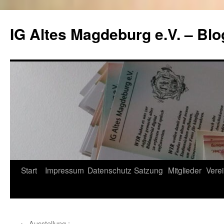
Zum
Inhalt
IG Altes Magdeburg e.V. – Blo
springen
Start
Impressum
Datenschutz
Satzung
Mitglieder
Verei
←
Ausstellung :