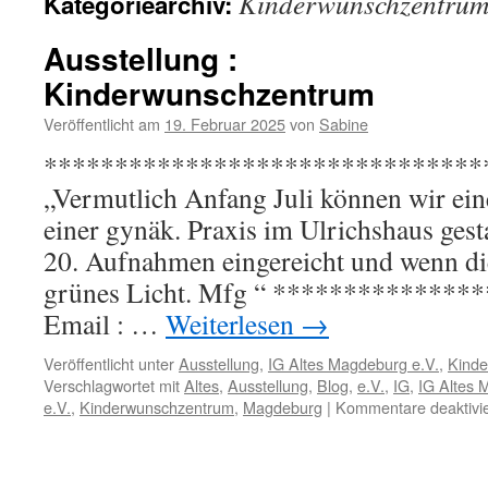
Kinderwunschzentru
Kategoriearchiv:
Ausstellung :
Kinderwunschzentrum
Veröffentlicht am
19. Februar 2025
von
Sabine
*********************************
„Vermutlich Anfang Juli können wir eine
einer gynäk. Praxis im Ulrichshaus gesta
20. Aufnahmen eingereicht und wenn di
grünes Licht. Mfg “ *************
Email : …
Weiterlesen
→
Veröffentlicht unter
Ausstellung
,
IG Altes Magdeburg e.V.
,
Kind
Verschlagwortet mit
Altes
,
Ausstellung
,
Blog
,
e.V.
,
IG
,
IG Altes 
e.V.
,
Kinderwunschzentrum
,
Magdeburg
|
Kommentare deaktivie