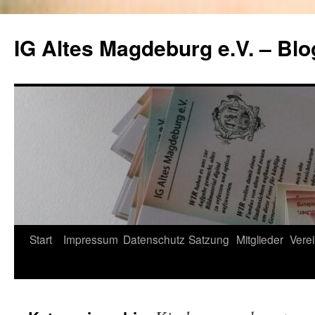
Zum
Inhalt
IG Altes Magdeburg e.V. – Blo
springen
Start
Impressum
Datenschutz
Satzung
Mitglieder
Verei