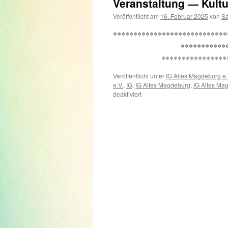
Veranstaltung — Kult
Veröffentlicht am
16. Februar 2025
von
Sa
************************
************************
********************
Veröffentlicht unter
IG Altes Magdeburg e.
e.V.
,
IG
,
IG Altes Magdeburg
,
IG Altes Ma
für
deaktiviert
Veranstaltung
—
Kulturnacht