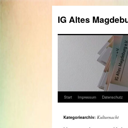
Zum
Inhalt
IG Altes Magdebu
springen
Start
Impressum
Datenschutz
Kulturnacht
Kategoriearchiv: