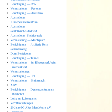
Besichtigung — JVA
Veranstaltung — Festung
Besichtigung — Staatsbank
Ausstellung :
Kinderwunschzentrum
Ausstellung :
Schloßküche Stadtfeld
Ausstellung : Steinigstraße
Veranstaltung — Moritzplatz
Besichtigung — Artillerie-Turm
Schanzenweg
Dom-Besteigung
Besichtigung — Tunnel
Veranstaltung — im Elbauenpark beim
Erntedankfest
Veranstaltungen
Besichtigung — HdL
Veranstaltung — Kulturnacht
ABM
Besichtigung — Demenzzentrum am
Elbbahnhof
Luise am Luisengarten
Veröffentlichungen
20 Jahre IG Altes Magdeburg e.V.
Führungen