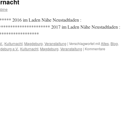
urnacht
bine
********* 2016 im Laden Nähe Neustadtladen :
********* 2017 im Laden Nähe Neustadtladen :
*************
V.
,
Kulturnacht
,
Magdeburg
,
Veranstaltung
|
Verschlagwortet mit
Altes
,
Blog
,
gdeburg e.V.
,
Kulturnacht
,
Magdeburg
,
Veranstaltung
|
Kommentare