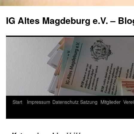
Zum
Inhalt
IG Altes Magdeburg e.V. – Blo
springen
Start
Impressum
Datenschutz
Satzung
Mitglieder
Verei