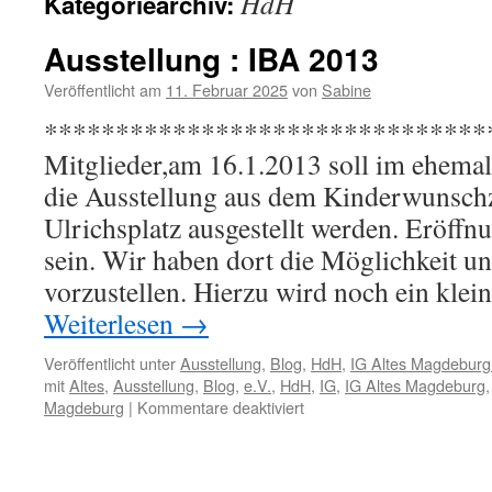
HdH
Kategoriearchiv:
Ausstellung : IBA 2013
Veröffentlicht am
11. Februar 2025
von
Sabine
*********************************
Mitglieder,am 16.1.2013 soll im ehemal
die Ausstellung aus dem Kinderwunsc
Ulrichsplatz ausgestellt werden. Eröff
sein. Wir haben dort die Möglichkeit u
vorzustellen. Hierzu wird noch ein kle
Weiterlesen
→
Veröffentlicht unter
Ausstellung
,
Blog
,
HdH
,
IG Altes Magdeburg
mit
Altes
,
Ausstellung
,
Blog
,
e.V.
,
HdH
,
IG
,
IG Altes Magdeburg
für
Magdeburg
|
Kommentare deaktiviert
Ausstellung
:
IBA