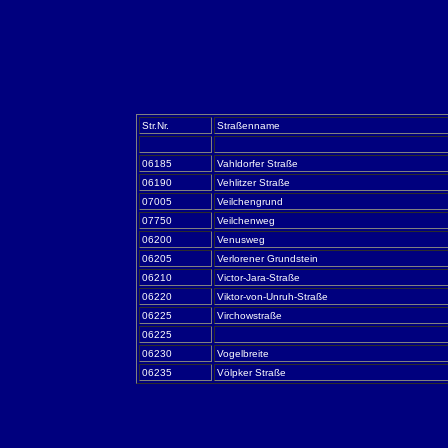
Str.Nr.
Straßenname
06185
Vahldorfer Straße
06190
Vehlitzer Straße
07005
Veilchengrund
07750
Veilchenweg
06200
Venusweg
06205
Verlorener Grundstein
06210
Victor-Jara-Straße
06220
Viktor-von-Unruh-Straße
06225
Virchowstraße
06225
06230
Vogelbreite
06235
Völpker Straße