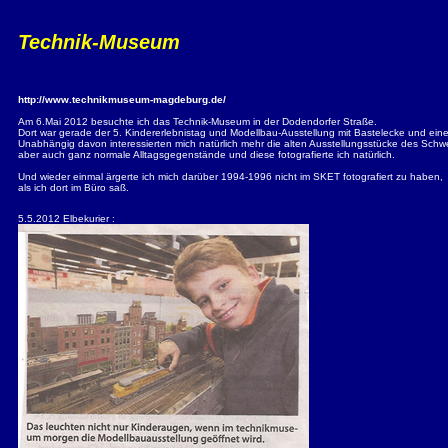
Technik-Museum
http://www.technikmuseum-magdeburg.de/
Am 6.Mai 2012 besuchte ich das Technik-Museum in der Dodendorfer Straße.
Dort war gerade der 5. Kindererlebnistag und Modellbau-Ausstellung mit Bastelecke und eine 
Unabhängig davon interessierten mich natürlich mehr die alten Ausstellungsstücke des Sch
aber auch ganz normale Alltagsgegenstände und diese fotografierte ich natürlich.
Und wieder einmal ärgerte ich mich darüber 1994-1996 nicht im SKET fotografiert zu haben,
als ich dort im Büro saß.
5.5.2012 Elbekurier :