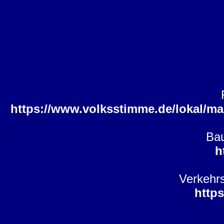
https://www.volksstimme.de/lokal/m
Bau
h
Verkehr
http