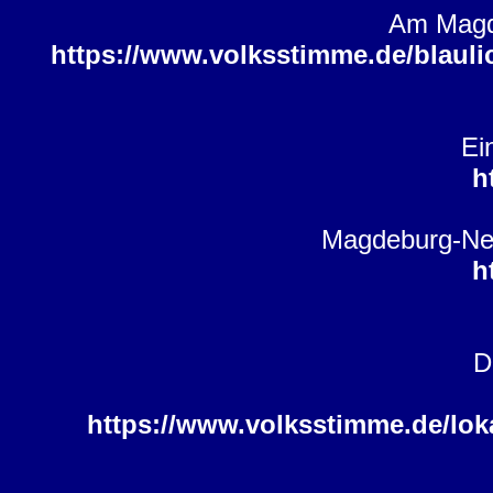
Am Magde
https://www.volksstimme.de/blauli
Ei
h
Magdeburg-New
h
D
https://www.volksstimme.de/lok