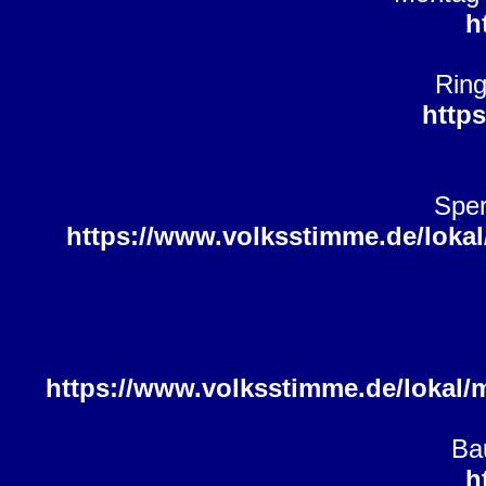
h
Ring
http
Sper
https://www.volksstimme.de/lokal
https://www.volksstimme.de/lokal
Ba
h