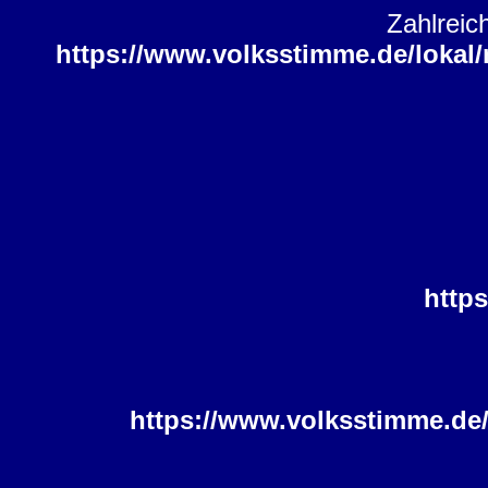
Zahlreic
https://www.volksstimme.de/lokal
http
https://www.volksstimme.de