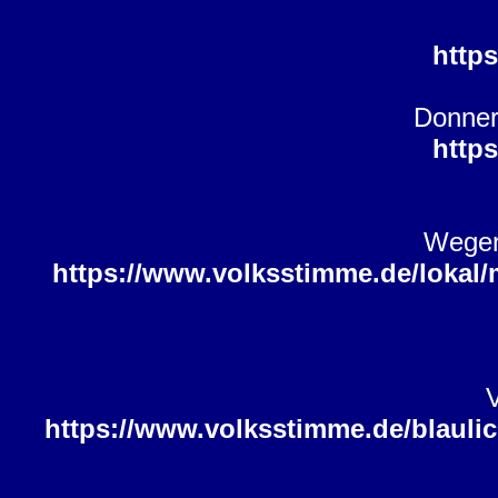
http
Donner
http
Wegen
https://www.volksstimme.de/lokal
V
https://www.volksstimme.de/blauli