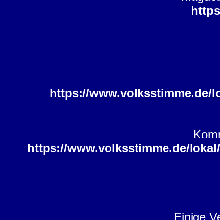
http
https://www.volksstimme.de/l
Komm
https://www.volksstimme.de/loka
Einige V