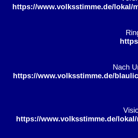
https://www.volksstimme.de/lokal/
Rin
http
Nach Un
https://www.volksstimme.de/blaulic
Visi
https://www.volksstimme.de/lokal