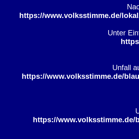
Nac
https://www.volksstimme.de/loka
Unter Ei
http
Unfall 
https://www.volksstimme.de/blau
U
https://www.volksstimme.de/b