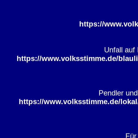
https://www.vol
Unfall auf
https://www.volksstimme.de/blaul
Pendler und
https://www.volksstimme.de/loka
Für