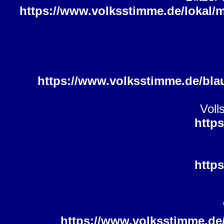
https://www.volksstimme.de/lokal/m
https://www.volksstimme.de/blau
Voll
http
http
https://www.volksstimme.de