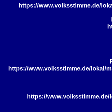
https://www.volksstimme.de/lok
h
https://www.volksstimme.de/lokal/
https://www.volksstimme.de/