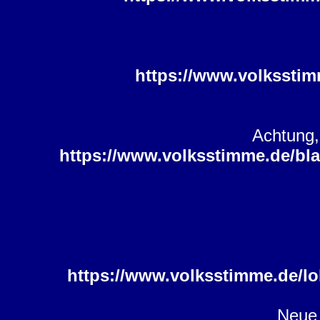
https://www.volkssti
Achtung,
https://www.volksstimme.de/bl
https://www.volksstimme.de/l
Neue 