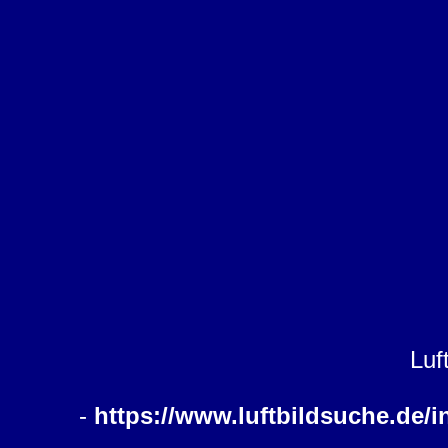
Luf
-
https://www.luftbildsuche.de/i