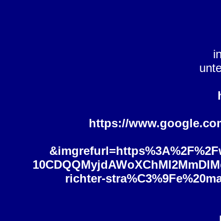
i
unt
https://www.google.c
&imgrefurl=https%3A%2F%2F
10CDQQMyjdAWoXChMI2MmDlMq
richter-stra%C3%9Fe%2