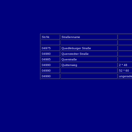
Str.Nr.
Straßenname
04975
Quedlinburger Straße
04980
Quenstedter Straße
04985
Querstraße
04990
Quittenweg
2 * 48
04990
52 * 60
04990
ungerade