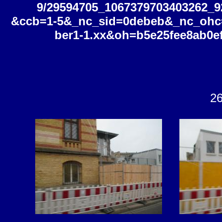
9/29594705_1067379703403262_9
&ccb=1-5&_nc_sid=0debeb&_nc_oh
ber1-1.xx&oh=b5e25fee8ab0
26