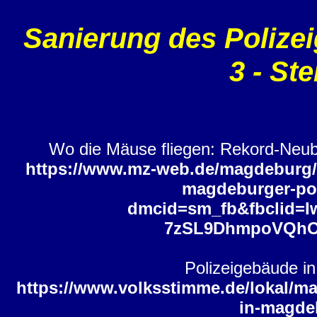
Sanierung des Polize
3 - St
Wo die Mäuse fliegen: Rekord-Neuba
https://www.mz-web.de/magdeburg/w
magdeburger-pol
dmcid=sm_fb&fbclid=
7zSL9DhmpoVQhO3
Polizeigebäude in
https://www.volksstimme.de/lokal/m
in-magdeb