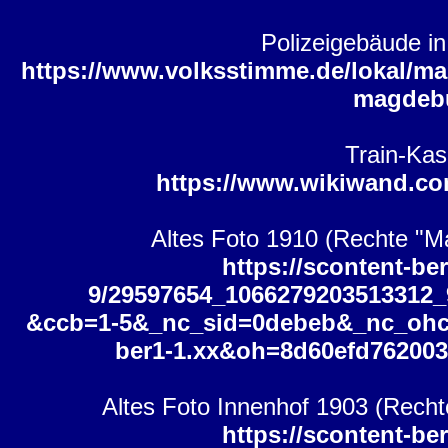
Polizeigebäude in
https://www.volksstimme.de/lokal/ma
magdebu
Train-Ka
https://www.wikiwand.co
Altes Foto 1910 (Rechte "Ma
https://scontent-ber
9/29597654_1066279203513312_
&ccb=1-5&_nc_sid=0debeb&_nc_oh
ber1-1.xx&oh=8d60efd76200
Altes Foto Innenhof 1903 (Rechte
https://scontent-ber