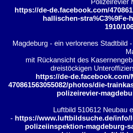
Polizeirevie
https://de-de.facebook.com/470861
hallischen-stra%C3%9Fe-h
1910/10
Magdeburg - ein verlorenes Stadtbild -
Ma
mit Rückansicht des Kasernengebä
dreistöckigen Unteroffizie
https://de-de.facebook.com/
470861563055082/photos/die-trainka
polizeirevier-magdeb
Luftbild 510612 Neubau 
-
https://www.luftbildsuche.de/info
polizeiinspektion-magdeburg-s