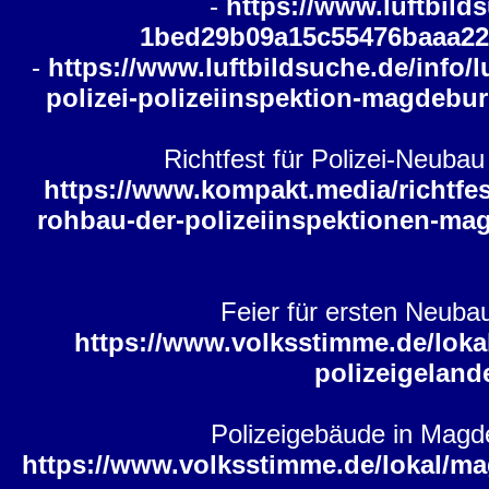
-
https://www.luftbilds
1bed29b09a15c55476baaa22
-
https://www.luftbildsuche.de/info
polizei-polizeiinspektion-magdebu
Richtfest für Polizei-Neubau
https://www.kompakt.media/richtfes
rohbau-der-polizeiinspektionen-magd
Feier für ersten Neuba
https://www.volksstimme.de/loka
polizeigelan
Polizeigebäude in Magde
https://www.volksstimme.de/lokal/m