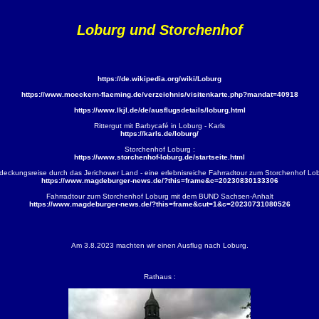
Loburg und Storchenhof
https://de.wikipedia.org/wiki/Loburg
https://www.moeckern-flaeming.de/verzeichnis/visitenkarte.php?mandat=40918
https://www.lkjl.de/de/ausflugsdetails/loburg.html
Rittergut mit Barbycafé in Loburg - Karls
https://karls.de/loburg/
Storchenhof Loburg :
https://www.storchenhof-loburg.de/startseite.html
deckungsreise durch das Jerichower Land - eine erlebnisreiche Fahrradtour zum Storchenhof Lo
https://www.magdeburger-news.de/?this=frame&c=20230830133306
Fahrradtour zum Storchenhof Loburg mit dem BUND Sachsen-Anhalt
https://www.magdeburger-news.de/?this=frame&cut=1&c=20230731080526
Am 3.8.2023 machten wir einen Ausflug nach Loburg.
Rathaus :