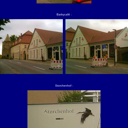
Barbycafé :
Storchenhof :