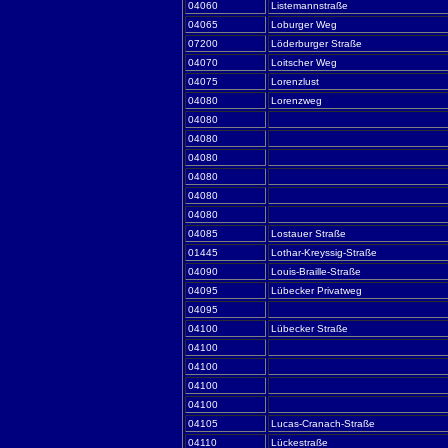
04060
Listemannstraße
04065
Loburger Weg
07200
Löderburger Straße
04070
Loitscher Weg
04075
Lorenzlust
04080
Lorenzweg
04080
04080
04080
04080
04080
04080
04085
Lostauer Straße
01445
Lothar-Kreyssig-Straße
04090
Louis-Braille-Straße
04095
Lübecker Privatweg
04095
04100
Lübecker Straße
04100
04100
04100
04100
04105
Lucas-Cranach-Straße
04110
Lückestraße