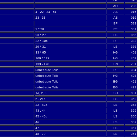
OL
326
AO
203
4 - 22 , 34 - 51
AS
015
23 - 33
AS
016
BF
523
2 * 20
RF
381
23 * 27
LS
366
22 * 106
RF
382
29 * 31
LS
366
33 * 65
HG
401
109 * 127
HG
402
133 - 178
BN
781
unbebaute Teile
RF
384
unbebaute Teile
HG
403
unbebaute Teile
BG
421
unbebaute Teile
BG
422
1d, 2; 3
SU
301
6 - 21a
LS
362
22 - 42a
LS
363
43 , 44
LS
365
45 - 45d
LS
366
46
LS
367
47
LS
367
48 - 70
LS
361