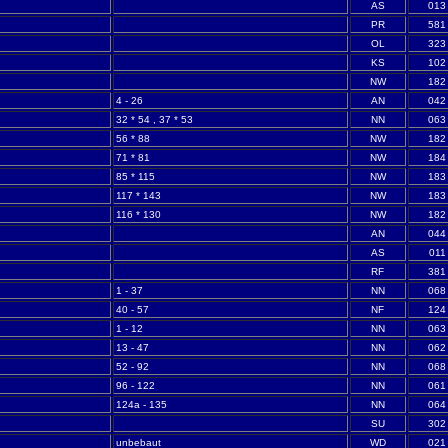
AS
013
PR
581
OL
323
KS
102
NW
182
4 - 26
AN
042
32 * 54 , 37 * 53
NN
063
56 * 88
NW
182
71 * 81
NW
184
85 * 115
NW
183
117 * 143
NW
183
116 * 130
NW
182
AN
044
AS
011
RF
381
1 - 37
NN
068
40 - 57
NF
124
1 - 12
NN
063
13 - 47
NN
062
52 - 92
NN
068
96 - 122
NN
061
124a - 135
NN
064
SU
302
unbebaut
WD
021