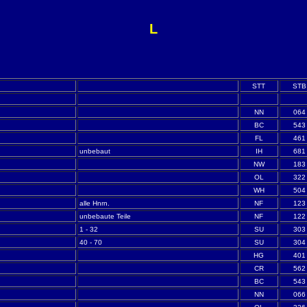
L
STT
STB
NN
064
BC
543
FL
461
unbebaut
IH
681
NW
183
OL
322
WH
504
alle Hnrn.
NF
123
unbebaute Teile
NF
122
1 - 32
SU
303
40 - 70
SU
304
HG
401
CR
562
BC
543
NN
066