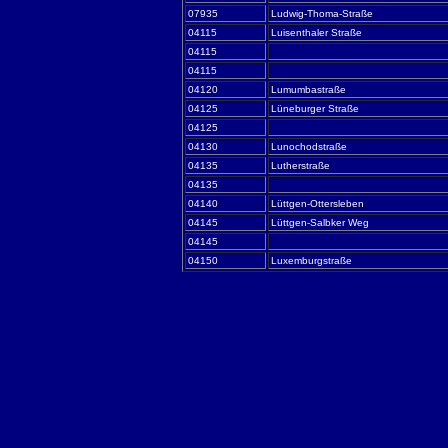
07935
Ludwig-Thoma-Straße
04115
Luisenthaler Straße
04115
04115
04120
Lumumbastraße
04125
Lüneburger Straße
04125
04130
Lunochodstraße
04135
Lutherstraße
04135
04140
Lüttgen-Ottersleben
04145
Lüttgen-Salbker Weg
04145
04150
Luxemburgstraße