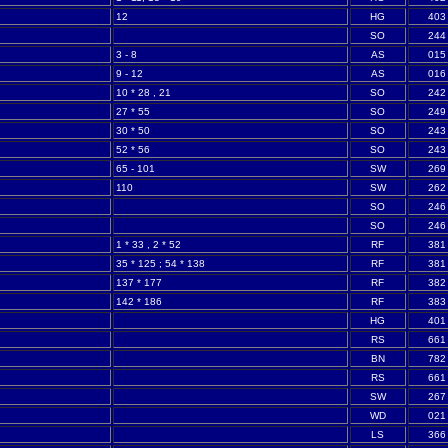
12
HG
403
SO
244
3 - 8
AS
015
9 - 12
AS
016
10 * 28 , 21
SO
242
27 * 55
SO
249
30 * 50
SO
243
52 * 56
SO
243
65 - 101
SW
269
110
SW
262
SO
246
SO
246
1 * 33 , 2 * 52
RF
381
35 * 125 ; 54 * 138
RF
381
137 * 177
RF
382
142 * 186
RF
383
HG
401
RS
661
BN
782
RS
661
SW
267
WD
021
LS
366