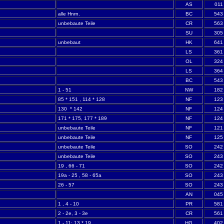
AS
011
alle Hnrn.
BC
543
unbebaute Teile
CR
563
SU
305
unbebaut
HK
641
LS
361
OL
324
LS
364
BC
543
1 - 51
NW
182
85 * 151 , 114 * 128
NF
123
130 * 142
NF
124
171 * 175, 177 * 189
NF
124
unbebaute Teile
NF
121
unbebaute Teile
NF
125
unbebaute Teile
SO
242
unbebaute Teile
SO
243
19 , 66 - 71
SO
242
19a - 25 , 58 - 65a
SO
243
26 - 57
SO
243
AN
045
1 , 4 - 10
PR
581
2 - 2e, 3 - 3e
CR
561
1 - 11; 13 * 19
HG
402