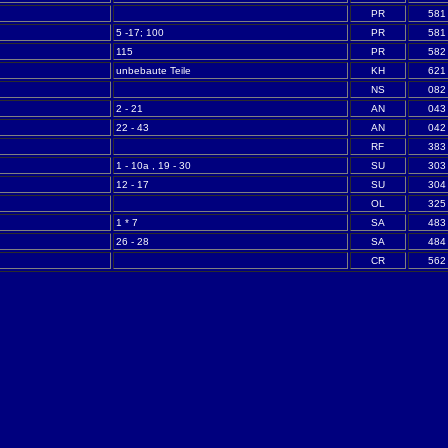
PR
581
5 -17; 100
PR
581
115
PR
582
unbebaute Teile
KH
621
NS
082
2 - 21
AN
043
22 - 43
AN
042
RF
383
1 - 10a , 19 - 30
SU
303
12 - 17
SU
304
OL
325
1 * 7
SA
483
26 - 28
SA
484
CR
562