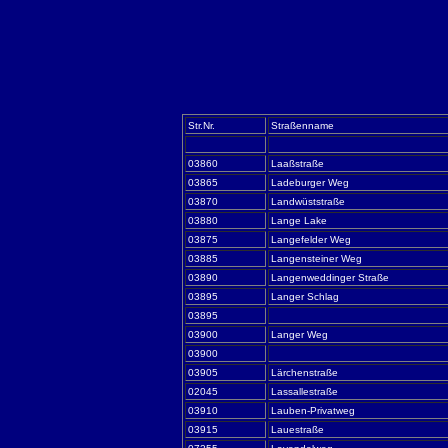
Str.Nr.
Straßenname
03860
Laaßstraße
03865
Ladeburger Weg
03870
Landwüststraße
03880
Lange Lake
03875
Langefelder Weg
03885
Langensteiner Weg
03890
Langenweddinger Straße
03895
Langer Schlag
03895
03900
Langer Weg
03900
03905
Lärchenstraße
02045
Lassallestraße
03910
Lauben-Privatweg
03915
Lauestraße