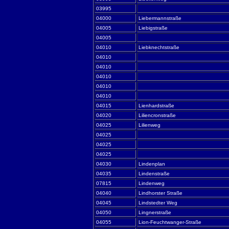
03995
04000
Liebermannstraße
04005
Liebigstraße
04005
04010
Liebknechtstraße
04010
04010
04010
04010
04010
04015
Lienhardstraße
04020
Liliencronstraße
04025
Lilienweg
04025
04025
04025
04030
Lindenplan
04035
Lindenstraße
07815
Lindenweg
04040
Lindhorster Straße
04045
Lindstedter Weg
04050
Lingnerstraße
04055
Lion-Feuchtwanger-Straße