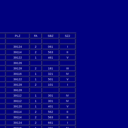
PLZ
FA
SBZ
SZJ
39124
2
061
I
39114
2
563
II
39122
1
461
V
39126
39128
2
181
III
39116
1
321
IV
39122
1
501
V
39128
2
101
I
39128
39112
1
301
IV
39112
1
301
IV
39120
1
401
V
39114
2
562
II
39114
2
563
II
39124
2
661
I