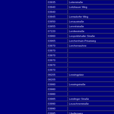
03935
Leiterstraße
03940
Leitzkauer Weg
03940
03945
Lemsdorfer Weg
03950
Lenaustraße
03955
Lennéstraße
07220
Lentkestraße
03960
Leopoldshaller Straße
03965
Lerchenhain-Privatweg
03970
Lerchenwuhne
03970
03970
03970
03970
03970
08205
Lessingplatz
08205
03980
Lessingstraße
03980
03980
03985
Letzlinger Straße
03990
Leuschnerstraße
03990
03995
Libellenweg