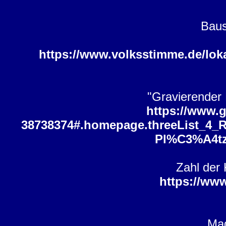
Baus
https://www.volksstimme.de/lok
"Gravierender 
https://www.g
38738374#.homepage.threeList_4
Pl%C3%A4tz
Zahl der 
https://ww
Mag