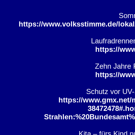
Somm
https://www.volksstimme.de/loka
Laufradrenne
https://ww
Zehn Jahre 
https://ww
Schutz vor UV-
https://www.gmx.net/
38472478#.ho
Strahlen:%20Bundesamt
Kita – fürs Kind 