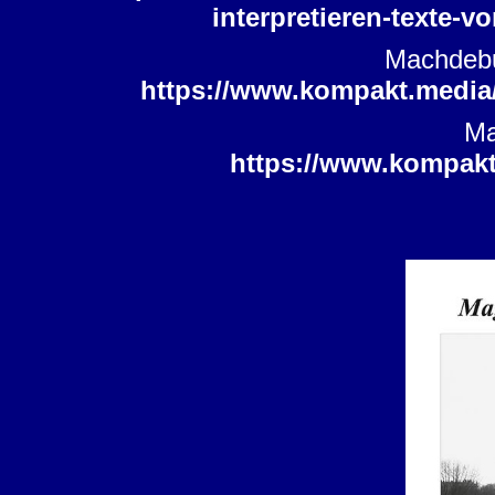
interpretieren-texte-v
Machdebu
https://www.kompakt.media
Ma
https://www.kompakt