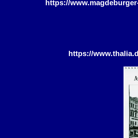
https://www.magdeburger
https://www.thalia.