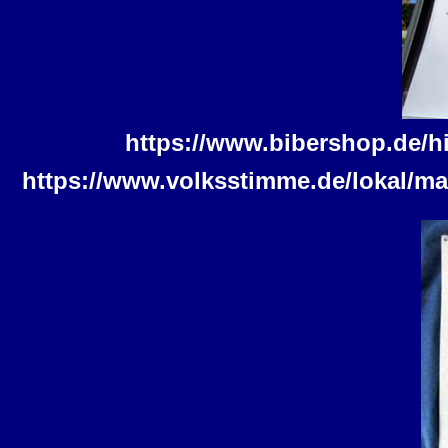
https://www.bibershop.de/h
https://www.volksstimme.de/lokal/m