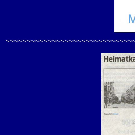
~~~~~~~~~~~~~~~~~~~~~~~~~~~~~~