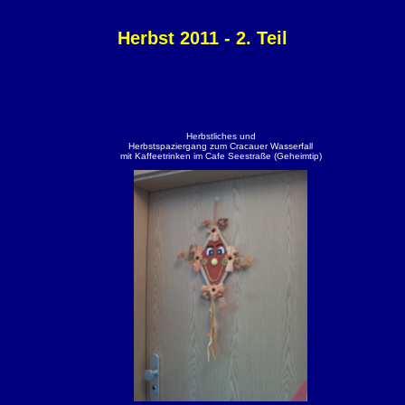
Herbst 2011 - 2. Teil
Herbstliches und
Herbstspaziergang zum Cracauer Wasserfall
mit Kaffeetrinken im Cafe Seestraße (Geheimtip)