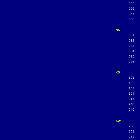
065
066
067
068
NS
081
082
083
084
085
086
KS
101
102
103
104
247
248
249
SW
260
261
262