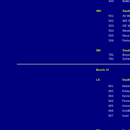
344
Balle
WH
Stadt
501
Alt W
502
WG W
503
GE We
504
West
505
Neue
506
Frohs
BN
Stadt
781
Beye
782
Sohl
Bezirk VI
LS
Stadt
361
Helmh
362
Krista
363
Semme
364
Ferme
365
Univer
366
Schilf
367
Insel