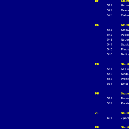
BF
Stadtt
521
Heuma
522
Dessa
523
Gübs
BC
Stadt
541
Stein
542
Puppe
543
Neugr
544
Stadi
545
Friede
546
Berli
CR
Stadtt
561
Alt C
562
Siedl
563
Wiese
564
Ernst
PR
Stadtt
581
Preste
582
Prest
ZL
Stadtt
601
Zipke
KH
Stadtt