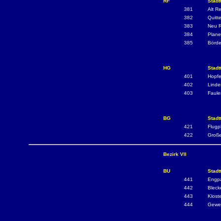
RF
Stadt
381
Alt R
382
Quitt
383
Neu R
384
Plane
385
Börde
HG
Stadt
401
Hopfe
402
Linde
403
Faule
BG
Stadt
421
Flugp
422
Große
Bezirk VII
BU
Stadt
441
Engp
442
Bleck
443
Klost
444
Gewer