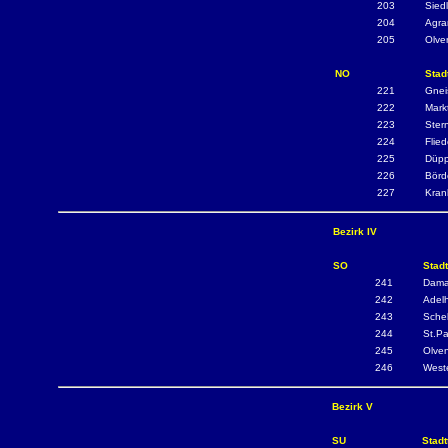
203
Sied
204
Agra
205
Olve
NO
Stad
221
Gnei
222
Mark
223
Ster
224
Flie
225
Düpp
226
Börd
227
Kran
Bezirk IV
SO
Stadt
241
Dama
242
Adelh
243
Schel
244
St.Pa
245
Olven
246
West
Bezirk V
SU
Stadt