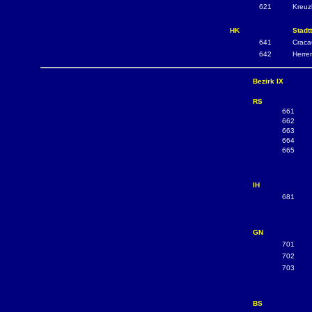
621
Kreuz
HK
Stadt
641
Craca
642
Herre
Bezirk IX
RS
661
662
663
664
665
IH
681
GN
701
702
703
BS