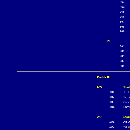
263
264
265
266
267
268
269
DI
281
282
283
284
285
Bezirk III
NW
Stad
181
Junk
182
Schä
183
Stei
184
Lore
AO
Stadt
201
Alt O
202
Weiz