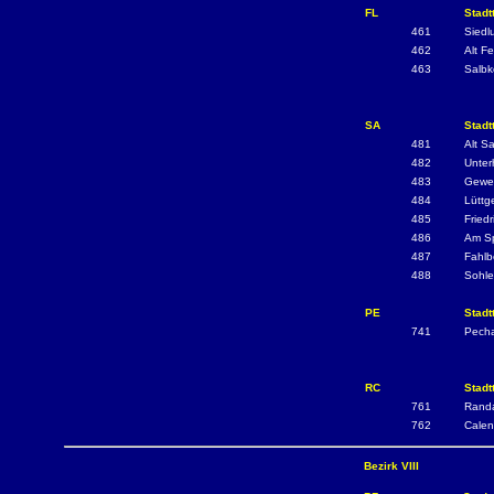
FL
Stadt
461
Siedl
462
Alt F
463
Salbk
SA
Stadt
481
Alt S
482
Unter
483
Gewer
484
Lüttg
485
Friedr
486
Am Sp
487
Fahlb
488
Sohle
PE
Stadt
741
Pech
RC
Stadt
761
Rand
762
Calen
Bezirk VIII