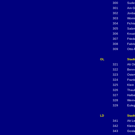
300
Sude
301
Am Gl
302
Jorda
303
Worms
304
Ficht
305
Salz
306
Kroa
307
Frie
308
Fabri
309
Otto-
OL
Stadt
321
Alt O
322
Benn
323
Oster
324
Frank
325
Klein
326
Thau
327
Halbe
328
Wern
329
Eule
LD
Stadt
341
Alt L
342
Klein
343
Gosla