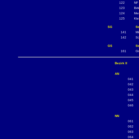
122
NF 
123
Bir
124
Me
125
Kle
SG
St
141
Mi
142
Sü
GS
St
161
Gr
Bezirk II
AN
041
042
043
044
045
046
NN
061
062
063
064