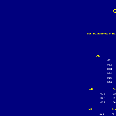
G
des Stadtgebiets in Bez
AS
011
012
013
014
015
016
WD
St
021
We
022
Ro
023
Gr
NF
Sta
121
NF