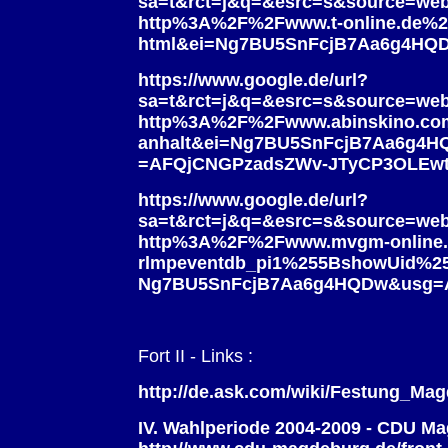
sa=t&rct=j&q=&esrc=s&source=w
http%3A%2F%2Fwww.t-online.de%2F
html&ei=Ng7BU5SnFcjB7Aa6g4HQ
https://www.google.de/url?
sa=t&rct=j&q=&esrc=s&source=w
http%3A%2F%2Fwww.abinskino.com
anhalt&ei=Ng7BU5SnFcjB7Aa6g4
=AFQjCNGPzadsZWv-JTyCP3OLEwt
https://www.google.de/url?
sa=t&rct=j&q=&esrc=s&source=w
http%3A%2F%2Fwww.mvgm-online.
rlmpeventdb_pi1%255BshowUid%2
Ng7BU5SnFcjB7Aa6g4HQDw&usg=A
Fort II - Links :
http://de.ask.com/wiki/Festung_
IV. Wahlperiode 2004-2009 - CDU Mag