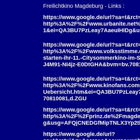
Freilichtkino Magdeburg - Links :
https://www.google.de/url?sa=t&
http%3A%2F%2Fwww.urbanite.net
1&ei=QA3BU7PzLeay7AaeuIHIDg&
https://www.google.de/url?sa=t&
http%3A%2F%2Fwww.volksstimme.
starten-ihr-11.-Citysommerkino-
J4M91-NI4jz-E0DtGHA&bvm=bv.708
https://www.google.de/url?sa=t&
http%3A%2F%2Fwww.kinofans.com
Uebersicht.htm&ei=QA3BU7PzLea
70810081,d.ZGU
https://www.google.de/url?sa=t&
http%3A%2F%2Fprinz.de%2Fmagdeb
g&usg=AFQjCNEDGfMipTNLX3Yp2t
https://www.google.de/url?