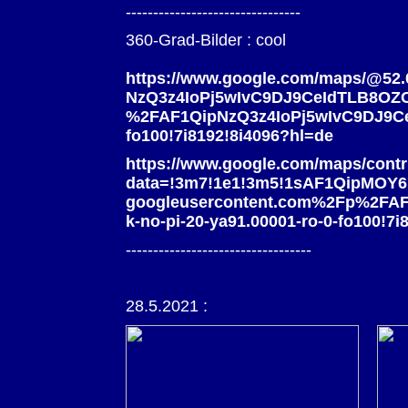
--------------------------------
360-Grad-Bilder : cool
https://www.google.com/maps/@52.0
NzQ3z4IoPj5wIvC9DJ9CeIdTLB8OZCy
%2FAF1QipNzQ3z4IoPj5wIvC9DJ9CeI
fo100!7i8192!8i4096?hl=de
https://www.google.com/maps/contr
data=!3m7!1e1!3m5!1sAF1QipMOY6
googleusercontent.com%2Fp%2FA
k-no-pi-20-ya91.00001-ro-0-fo100!
----------------------------------
28.5.2021 :