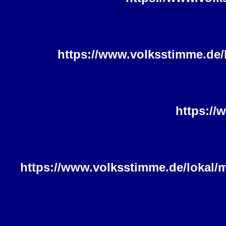
https://www.volksstimme.de/
https://
https://www.volksstimme.de/lokal/