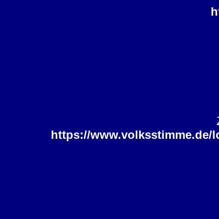
h
https://www.volksstimme.de/l