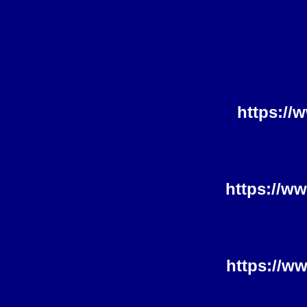
https://
https://ww
https://w