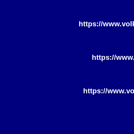
https://www.vol
https://www
https://www.vo