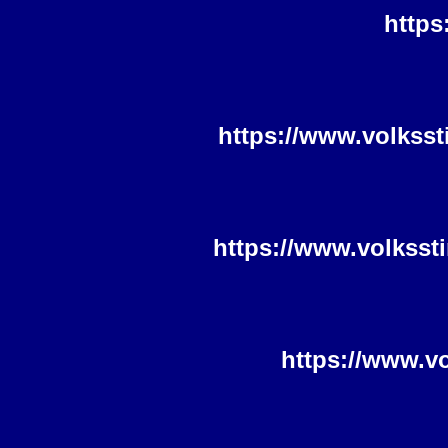
https
https://www.volksst
https://www.volkss
https://www.v