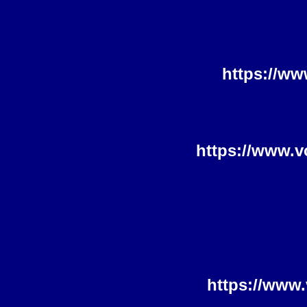
https://w
https://www.v
https://www