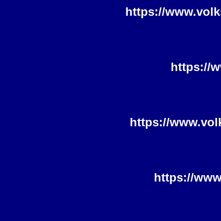
https://www.vol
https://
https://www.vol
https://ww