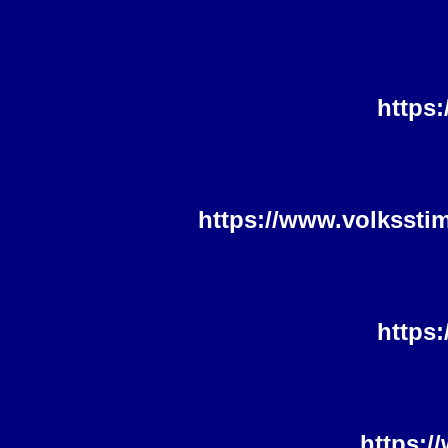
https
https://www.volkssti
https
https:/