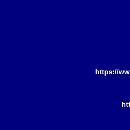
https://w
ht